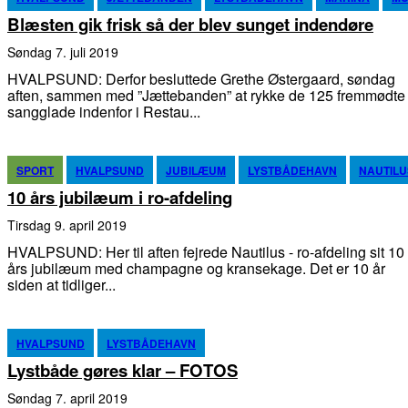
Blæsten gik frisk så der blev sunget indendøre
søndag 7. juli 2019
HVALPSUND: Derfor besluttede Grethe Østergaard, søndag
aften, sammen med ”Jættebanden” at rykke de 125 fremmødte
sangglade indenfor i Restau...
SPORT
HVALPSUND
JUBILÆUM
LYSTBÅDEHAVN
NAUTILU
10 års jubilæum i ro-afdeling
tirsdag 9. april 2019
HVALPSUND: Her til aften fejrede Nautilus - ro-afdeling sit 10
års jubilæum med champagne og kransekage. Det er 10 år
siden at tidliger...
HVALPSUND
LYSTBÅDEHAVN
Lystbåde gøres klar – FOTOS
søndag 7. april 2019