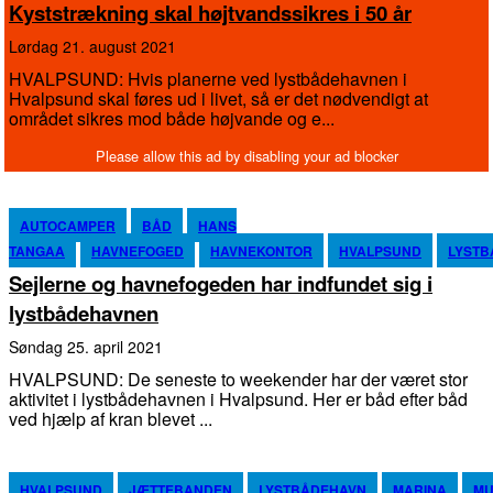
Kyststrækning skal højtvandssikres i 50 år
lørdag 21. august 2021
HVALPSUND: Hvis planerne ved lystbådehavnen i
Hvalpsund skal føres ud i livet, så er det nødvendigt at
området sikres mod både højvande og e...
AUTOCAMPER
BÅD
HANS
TANGAA
HAVNEFOGED
HAVNEKONTOR
HVALPSUND
LYSTB
Sejlerne og havnefogeden har indfundet sig i
lystbådehavnen
søndag 25. april 2021
HVALPSUND: De seneste to weekender har der været stor
aktivitet i lystbådehavnen i Hvalpsund. Her er båd efter båd
ved hjælp af kran blevet ...
HVALPSUND
JÆTTEBANDEN
LYSTBÅDEHAVN
MARINA
MU