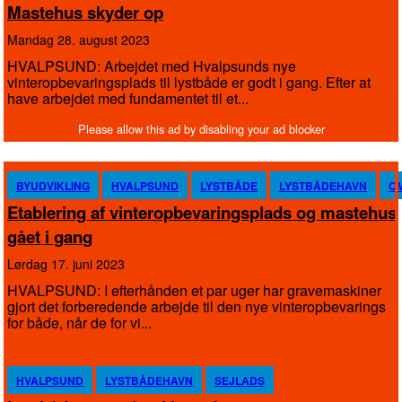
Mastehus skyder op
mandag 28. august 2023
HVALPSUND: Arbejdet med Hvalpsunds nye
vinteropbevaringsplads til lystbåde er godt i gang. Efter at
have arbejdet med fundamentet til et...
BYUDVIKLING
HVALPSUND
LYSTBÅDE
LYSTBÅDEHAVN
O
Etablering af vinteropbevaringsplads og mastehus
gået i gang
lørdag 17. juni 2023
HVALPSUND: I efterhånden et par uger har gravemaskiner
gjort det forberedende arbejde til den nye vinteropbevarings
for både, når de for vi...
HVALPSUND
LYSTBÅDEHAVN
SEJLADS