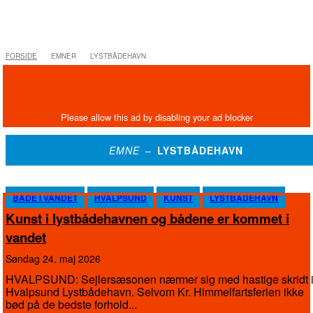
FORSIDE
EMNER
LYSTBÅDEHAVN
EMNE –
LYSTBÅDEHAVN
BÅDE I VANDET
HVALPSUND
KUNST
LYSTBÅDEHAVN
Kunst i lystbådehavnen og bådene er kommet i
vandet
søndag 24. maj 2026
HVALPSUND: Sejlersæsonen nærmer sig med hastige skridt 
Hvalpsund Lystbådehavn. Selvom Kr. Himmelfartsferien ikke
bød på de bedste forhold...