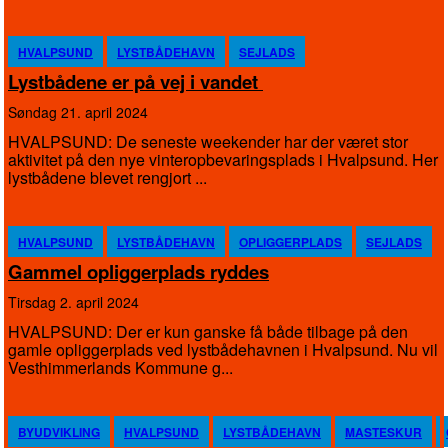
HVALPSUND
LYSTBÅDEHAVN
SEJLADS
Lystbådene er på vej i vandet
søndag 21. april 2024
HVALPSUND: De seneste weekender har der været stor
aktivitet på den nye vinteropbevaringsplads i Hvalpsund. Her
lystbådene blevet rengjort ...
HVALPSUND
LYSTBÅDEHAVN
OPLIGGERPLADS
SEJLADS
Gammel opliggerplads ryddes
tirsdag 2. april 2024
HVALPSUND: Der er kun ganske få både tilbage på den
gamle opliggerplads ved lystbådehavnen i Hvalpsund. Nu vil
Vesthimmerlands Kommune g...
BYUDVIKLING
HVALPSUND
LYSTBÅDEHAVN
MASTESKUR