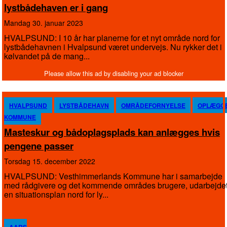
lystbådehaven er i gang
mandag 30. januar 2023
HVALPSUND: I 10 år har planerne for et nyt område nord for
lystbådehavnen i Hvalpsund været undervejs. Nu rykker det i
kølvandet på de mang...
HVALPSUND
LYSTBÅDEHAVN
OMRÅDEFORNYELSE
OPLÆGG
KOMMUNE
Masteskur og bådoplagsplads kan anlægges hvis
pengene passer
torsdag 15. december 2022
HVALPSUND: Vesthimmerlands Kommune har i samarbejde
med rådgivere og det kommende områdes brugere, udarbejde
en situationsplan nord for ly...