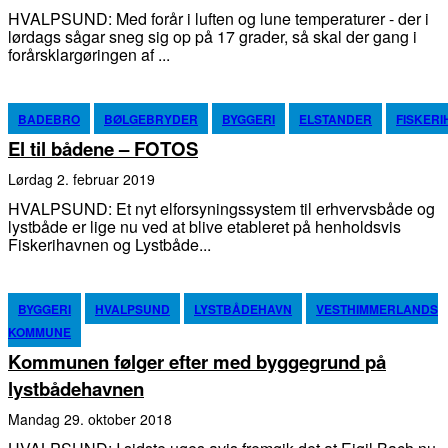
HVALPSUND: Med forår i luften og lune temperaturer - der i
lørdags sågar sneg sig op på 17 grader, så skal der gang i
forårsklargøringen af ...
BADEBRO
BØLGEBRYDER
BYGGERI
ELSTANDER
FISKERI
El til bådene – FOTOS
lørdag 2. februar 2019
HVALPSUND: Et nyt elforsyningssystem til erhvervsbåde og
lystbåde er lige nu ved at blive etableret på henholdsvis
Fiskerihavnen og Lystbåde...
BYGGERI
HVALPSUND
LYSTBÅDEHAVN
VESTHIMMERLANDS
KOMMUNE
Kommunen følger efter med byggegrund på
lystbådehavnen
mandag 29. oktober 2018