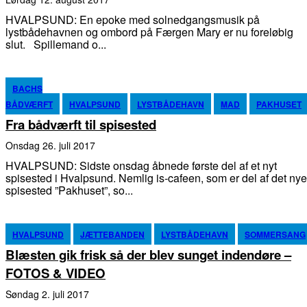
HVALPSUND: En epoke med solnedgangsmusik på
lystbådehavnen og ombord på Færgen Mary er nu foreløbig
slut. Spillemand o...
BACHS
BÅDVÆRFT
HVALPSUND
LYSTBÅDEHAVN
MAD
PAKHUSET
Fra bådværft til spisested
onsdag 26. juli 2017
HVALPSUND: Sidste onsdag åbnede første del af et nyt
spisested i Hvalpsund. Nemlig is-cafeen, som er del af det nye
spisested ”Pakhuset”, so...
HVALPSUND
JÆTTEBANDEN
LYSTBÅDEHAVN
SOMMERSANG
Blæsten gik frisk så der blev sunget indendøre –
FOTOS & VIDEO
søndag 2. juli 2017