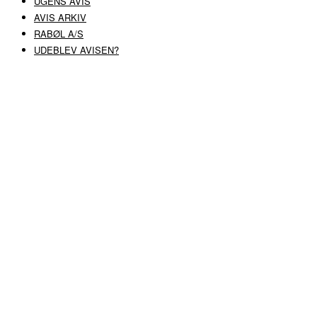
UGENS AVIS
AVIS ARKIV
RABØL A/S
UDEBLEV AVISEN?
COPYRIGHT ©
RABØL A/S
–
HJEMMESIDE AF HEDEGAARD WEB