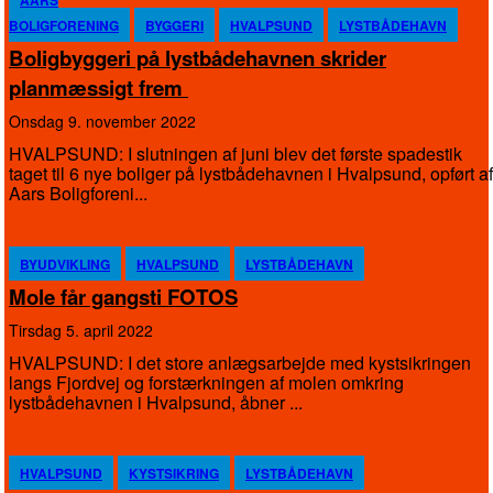
AARS
BOLIGFORENING
BYGGERI
HVALPSUND
LYSTBÅDEHAVN
Boligbyggeri på lystbådehavnen skrider
planmæssigt frem
onsdag 9. november 2022
HVALPSUND: I slutningen af juni blev det første spadestik
taget til 6 nye boliger på lystbådehavnen i Hvalpsund, opført af
Aars Boligforeni...
BYUDVIKLING
HVALPSUND
LYSTBÅDEHAVN
Mole får gangsti FOTOS
tirsdag 5. april 2022
HVALPSUND: I det store anlægsarbejde med kystsikringen
langs Fjordvej og forstærkningen af molen omkring
lystbådehavnen i Hvalpsund, åbner ...
HVALPSUND
KYSTSIKRING
LYSTBÅDEHAVN