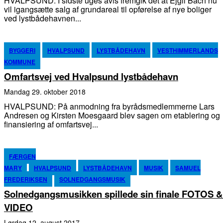
HVALPSUND: I sidste uges avis fremgik det at Ejgil Bach nu
vil igangsætte salg af grundareal til opførelse af nye boliger
ved lystbådehavnen...
BYGGERI
HVALPSUND
LYSTBÅDEHAVN
VESTHIMMERLANDS
KOMMUNE
Omfartsvej ved Hvalpsund lystbådehavn
mandag 29. oktober 2018
HVALPSUND: På anmodning fra byrådsmedlemmerne Lars
Andresen og Kirsten Moesgaard blev sagen om etablering og
finansiering af omfartsvej...
FÆRGEN
MARY
HVALPSUND
LYSTBÅDEHAVN
MUSIK
SAMUEL
FREDERIKSEN
SOLNEDGANGSMUSIK
Solnedgangsmusikken spillede sin finale FOTOS &
VIDEO
lørdag 12. august 2017