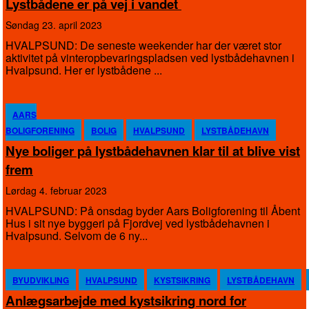
Lystbådene er på vej i vandet
søndag 23. april 2023
HVALPSUND: De seneste weekender har der været stor
aktivitet på vinteropbevaringspladsen ved lystbådehavnen i
Hvalpsund. Her er lystbådene ...
AARS
BOLIGFORENING
BOLIG
HVALPSUND
LYSTBÅDEHAVN
Nye boliger på lystbådehavnen klar til at blive vist
frem
lørdag 4. februar 2023
HVALPSUND: På onsdag byder Aars Boligforening til Åbent
Hus i sit nye byggeri på Fjordvej ved lystbådehavnen i
Hvalpsund. Selvom de 6 ny...
BYUDVIKLING
HVALPSUND
KYSTSIKRING
LYSTBÅDEHAVN
Anlægsarbejde med kystsikring nord for