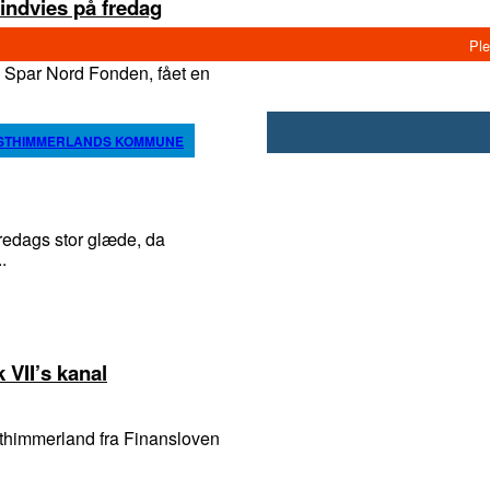
indvies på fredag
Spar Nord Fonden, fået en
STHIMMERLANDS KOMMUNE
dags stor glæde, da
...
 VII’s kanal
sthimmerland fra Finansloven