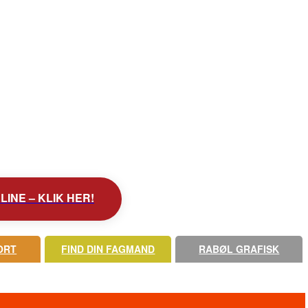
INE – KLIK HER!
ORT
FIND DIN FAGMAND
RABØL GRAFISK