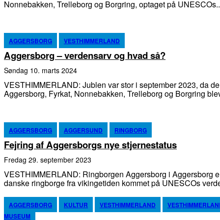
Nonnebakken, Trelleborg og Borgring, optaget på UNESCOs..
AGGERSBORG
VESTHIMMERLAND
Aggersborg – verdensarv og hvad så?
søndag 10. marts 2024
VESTHIMMERLAND: Jublen var stor i september 2023, da de 
Aggersborg, Fyrkat, Nonnebakken, Trelleborg og Borgring blev 
AGGERSBORG
AGGERSUND
RINGBORG
Fejring af Aggersborgs nye stjernestatus
fredag 29. september 2023
VESTHIMMERLAND: Ringborgen Aggersborg i Aggersborg er
danske ringborge fra vikingetiden kommet på UNESCOs verde
AGGERSBORG
KULTUR
VESTHIMMERLAND
VESTHIMMERLAN
MUSEUM