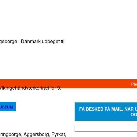
eborge i Danmark udpeget til
ingehåndværkertræf for 9.
MUSEUM
FÅ BESKED PÅ MAIL, NÅR
OG
ngborge, Aggersborg, Fyrkat,