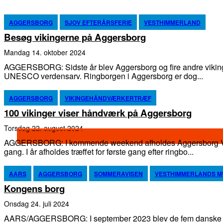
AGGERSBORG
SJOV EFTERÅRSFERIE
VESTHIMMERLAND
Besøg vikingerne på Aggersborg
mandag 14. oktober 2024
AGGERSBORG: Sidste år blev Aggersborg og fire andre viking
UNESCO verdensarv. Ringborgen i Aggersborg er dog...
AGGERSBORG
VIKINGEHÅNDVÆRKERTRÆF
100 vikinger viser håndværk på Aggersborg
torsdag 22. august 2024
AGGERSBORG: I kommende weekend afholdes Aggersborg Vik
gang. I år afholdes træffet for første gang efter ringbo...
AARS
AGGERSBORG
SOMMERAVISEN
VESTHIMMERLANDS 
Kongens borg
onsdag 24. juli 2024
AARS/AGGERSBORG: I september 2023 blev de fem danske ri