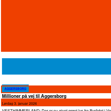
AGGERSBORG
Millioner på vej til Aggersborg
lørdag 3. januar 2026
VESTHIMMERLAND: Der er nu givet grønt lys fra Byrådet i V