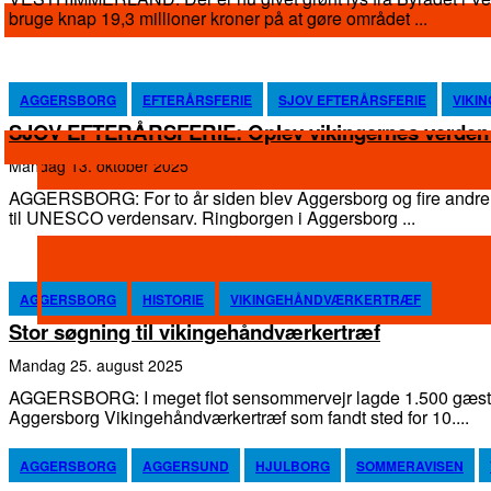
bruge knap 19,3 millioner kroner på at gøre området ...
AGGERSBORG
EFTERÅRSFERIE
SJOV EFTERÅRSFERIE
VIKI
SJOV EFTERÅRSFERIE: Oplev vikingernes verden
mandag 13. oktober 2025
AGGERSBORG: For to år siden blev Aggersborg og fire andre
til UNESCO verdensarv. Ringborgen i Aggersborg ...
AGGERSBORG
HISTORIE
VIKINGEHÅNDVÆRKERTRÆF
Stor søgning til vikingehåndværkertræf
mandag 25. august 2025
AGGERSBORG: I meget flot sensommervejr lagde 1.500 gæst
Aggersborg Vikingehåndværkertræf som fandt sted for 10....
AGGERSBORG
AGGERSUND
HJULBORG
SOMMERAVISEN