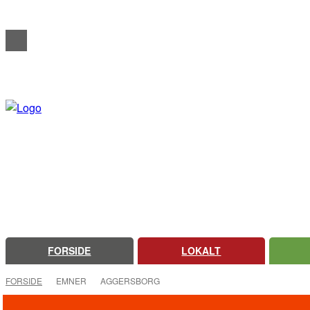
REDAKTIONELT
ANNONCERING
OM FARSØ AVIS
FORSIDE
LOKALT
FORSIDE
EMNER
AGGERSBORG