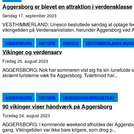
Aggersborg er blevet en attraktion i verdensklasse
søndag 17. september 2023
VESTHIMMERLAND: Unesco besluttede søndag at optage fem
vikingetiden på Verdensarvslisten, herunder Aggersborg ved A
AGGERSBORG
HISTORIE
UNESCO
VESTHIMMERLANDS MUS
Vikinger og verdensarv
fredag 25. august 2023
AGGERSBORG: Nok har sommeren vist sig fra sin lunefulde s
skræmt turisterne væk fra Aggersborg. Tværtimod har...
AGGERSBORG
HISTORIE
VIKINGEHÅNDVÆRKERTRÆF
90 vikinger viser håndværk på Aggersborg
torsdag 24. august 2023
AGGERSBORG: I kommende weekend afholdes der Aggersborg
gang. Vikingetiden var ikke bare krigere, som drog p...