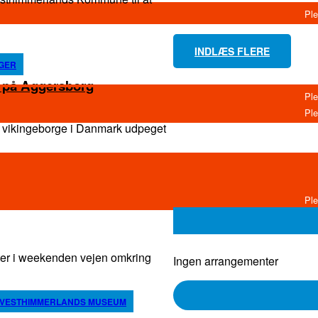
INDLÆS FLERE
NGER
 på Aggersborg
 vikingeborge i Danmark udpeget
er i weekenden vejen omkring
Ingen arrangementer
VESTHIMMERLANDS MUSEUM