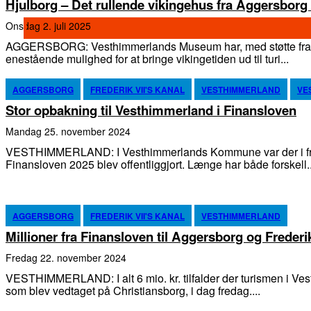
Hjulborg – Det rullende vikingehus fra Aggersborg 
onsdag 2. juli 2025
AGGERSBORG: Vesthimmerlands Museum har, med støtte fra 
enestående mulighed for at bringe vikingetiden ud til turi...
AGGERSBORG
FREDERIK VII'S KANAL
VESTHIMMERLAND
VE
Stor opbakning til Vesthimmerland i Finansloven
mandag 25. november 2024
VESTHIMMERLAND: I Vesthimmerlands Kommune var der i fre
Finansloven 2025 blev offentliggjort. Længe har både forskell
AGGERSBORG
FREDERIK VII'S KANAL
VESTHIMMERLAND
Millioner fra Finansloven til Aggersborg og Frederik
fredag 22. november 2024
VESTHIMMERLAND: I alt 6 mio. kr. tilfalder der turismen i Ve
som blev vedtaget på Christiansborg, i dag fredag....