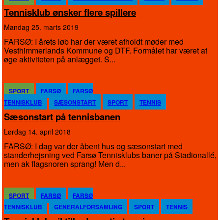
Tennisklub ønsker flere spillere
mandag 25. marts 2019
FARSØ: I årets løb har der været afholdt møder med
Vesthimmerlands Kommune og DTF. Formålet har været at
øge aktiviteten på anlægget. S...
SPORT
FARSØ
FARSØ
TENNISKLUB
SÆSONSTART
SPORT
TENNIS
Sæsonstart på tennisbanen
lørdag 14. april 2018
FARSØ: I dag var der åbent hus og sæsonstart med
standerhejsning ved Farsø Tennisklubs baner på Stadionallé,
men ak flagsnoren sprang! Men d...
SPORT
FARSØ
FARSØ
TENNISKLUB
GENERALFORSAMLING
SPORT
TENNIS