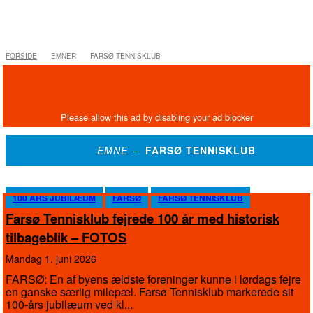
FORSIDE
EMNER
FARSØ TENNISKLUB
EMNE –
FARSØ TENNISKLUB
100 ÅRS JUBILÆUM
FARSØ
FARSØ TENNISKLUB
Farsø Tennisklub fejrede 100 år med historisk
tilbageblik – FOTOS
mandag 1. juni 2026
FARSØ: En af byens ældste foreninger kunne i lørdags fejre
en ganske særlig milepæl. Farsø Tennisklub markerede sit
100-års jubilæum ved kl...