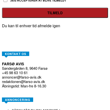
JEG ACCEPTERER AT BLIVE TILMELDT
Du kan til enhver tid afmelde igen
KONTAKT OS
FARSØ AVIS
Søndergården 8, 9640 Farsø
+45 98 63 10 61
annoncer@farso-avis.dk
redaktionen@farso-avis.dk
Åbningstid: Man-fre 8-16.30
ANNONCERING