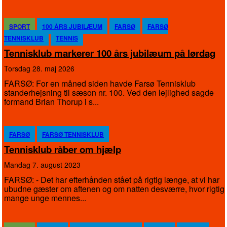
SPORT
100 ÅRS JUBILÆUM
FARSØ
FARSØ
TENNISKLUB
TENNIS
Tennisklub markerer 100 års jubilæum på lørdag
torsdag 28. maj 2026
FARSØ: For en måned siden havde Farsø Tennisklub
standerhejsning til sæson nr. 100. Ved den lejlighed sagde
formand Brian Thorup i s...
FARSØ
FARSØ TENNISKLUB
Tennisklub råber om hjælp
mandag 7. august 2023
FARSØ: - Det har efterhånden stået på rigtig længe, at vi har
ubudne gæster om aftenen og om natten desværre, hvor rigtig
mange unge mennes...