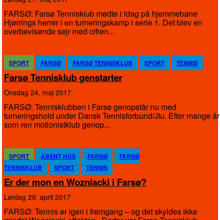
FARSØ: Farsø Tennisklub mødte i ldag på hjemmebane
Hjørrings herrer i en turneringskamp i serie 1. Det blev en
overbevisende sejr med cifren...
SPORT
FARSØ
FARSØ TENNISKLUB
SPORT
TENNIS
Farsø Tennisklub genstarter
onsdag 24. maj 2017
FARSØ: Tennisklubben i Farsø genopstår nu med
turneringshold under Dansk Tennisforbund/Jtu. Efter mange år
som ren motionistklub genop...
SPORT
ÅBENT HUS
FARSØ
FARSØ
TENNISKLUB
SPORT
TENNIS
Er der mon en Wozniacki i Farsø?
lørdag 29. april 2017
FARSØ: Tennis er igen i fremgang – og det skyldes ikke