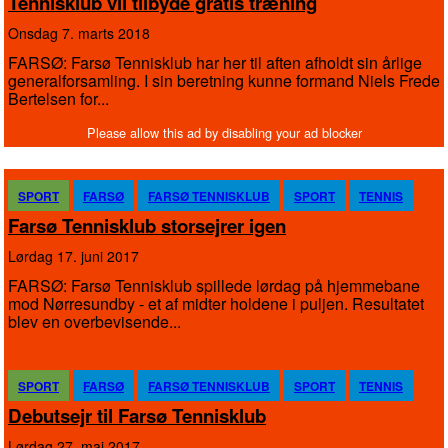
Tennisklub vil tilbyde gratis træning
onsdag 7. marts 2018
FARSØ: Farsø Tennisklub har her til aften afholdt sin årlige
generalforsamling. I sin beretning kunne formand Niels Frede
Bertelsen for...
SPORT
FARSØ
FARSØ TENNISKLUB
SPORT
TENNIS
Farsø Tennisklub storsejrer igen
lørdag 17. juni 2017
FARSØ: Farsø Tennisklub spillede lørdag på hjemmebane
mod Nørresundby - et af midter holdene i puljen. Resultatet
blev en overbevisende...
SPORT
FARSØ
FARSØ TENNISKLUB
SPORT
TENNIS
Debutsejr til Farsø Tennisklub
lørdag 27. maj 2017