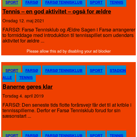
SPORT
FARSØ
FARSØ TENNISKLUB
SPORT
TENNIS
Tennis – en god aktivitet – også for ældre
onsdag 12. maj 2021
FARSØ: Farsø Tennisklub og Ældre Sagen i Farsø arrangerer
to formiddage med introduktion til tennisspillet som udendørs
aktivitet for ældre ...
SPORT
FARSØ
FARSØ TENNISKLUB
SPORT
STADION
ALLE
TENNIS
Banerne gøres klar
torsdag 4. april 2019
FARSØ: Den seneste tids flotte forårsvejr får det til at krible i
tennisspillerne. Derfor er Farsø Tennisklub forud for sin
sæsonstart ...
SPORT
FARSØ
FARSØ TENNISKLUB
SPORT
TENNIS