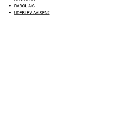
RABØL A/S
UDEBLEV AVISEN?
COPYRIGHT ©
RABØL A/S
–
HJEMMESIDE AF HEDEGAARD WEB