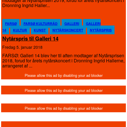
modtager af Nytårsprisen 2019, forud for årets nytårskoncert i
Dronning Ingrid Haller...
FARSØ
FARSØ KULTURRÅD
GALLERI
GALLERI
14
KULTUR
KUNST
NYTÅRSKONCERT
NYTÅRSPRIS
Nytårspris til Galleri 14
fredag 5. januar 2018
FARSØ: Galleri 14 blev her til aften modtager af Nytårsprisen
2018, forud for årets nytårskoncert i Dronning Ingrid Hallerne,
arrangeret af ...