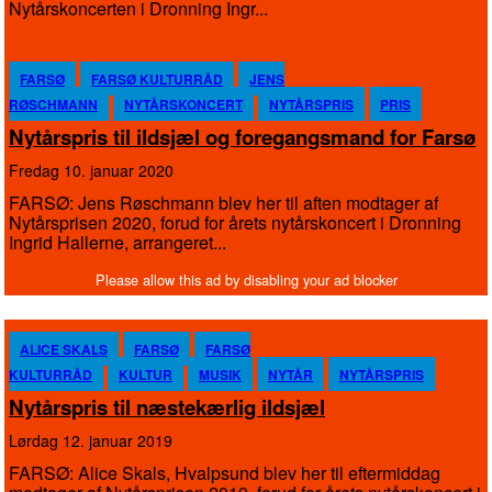
Nytårskoncerten i Dronning Ingr...
FARSØ
FARSØ KULTURRÅD
JENS
RØSCHMANN
NYTÅRSKONCERT
NYTÅRSPRIS
PRIS
Nytårspris til ildsjæl og foregangsmand for Farsø
fredag 10. januar 2020
FARSØ: Jens Røschmann blev her til aften modtager af
Nytårsprisen 2020, forud for årets nytårskoncert i Dronning
Ingrid Hallerne, arrangeret...
ALICE SKALS
FARSØ
FARSØ
KULTURRÅD
KULTUR
MUSIK
NYTÅR
NYTÅRSPRIS
Nytårspris til næstekærlig ildsjæl
lørdag 12. januar 2019
FARSØ: Alice Skals, Hvalpsund blev her til eftermiddag