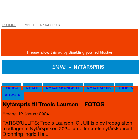
FORSIDE
EMNER
NYTÅRSPRIS
EMNE –
NYTÅRSPRIS
FARSØ
NYTÅR
NYTÅRSKONCERT
NYTÅRSPRIS
TROELS
LAURSEN
Nytårspris til Troels Laursen – FOTOS
fredag 12. januar 2024
FARSØ/ULLITS: Troels Laursen, Gl. Ullits blev fredag aften
modtager af Nytårsprisen 2024 forud for årets nytårskoncert i
Dronning Ingrid Ha...