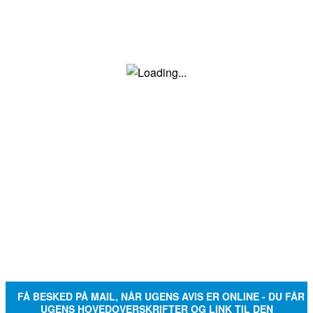
FÅ BESKED PÅ MAIL, NÅR UGENS AVIS ER ONLINE - DU FÅR
UGENS HOVEDOVERSKRIFTER OG LINK TIL DEN