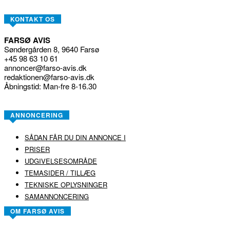
KONTAKT OS
FARSØ AVIS
Søndergården 8, 9640 Farsø
+45 98 63 10 61
annoncer@farso-avis.dk
redaktionen@farso-avis.dk
Åbningstid: Man-fre 8-16.30
ANNONCERING
SÅDAN FÅR DU DIN ANNONCE I
PRISER
UDGIVELSESOMRÅDE
TEMASIDER / TILLÆG
TEKNISKE OPLYSNINGER
SAMANNONCERING
OM FARSØ AVIS