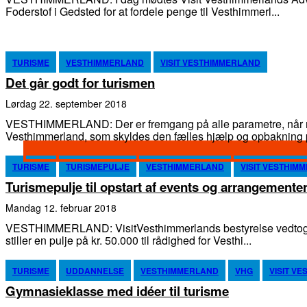
Foderstof i Gedsted for at fordele penge til Vesthimmerl...
TURISME
VESTHIMMERLAND
VISIT VESTHIMMERLAND
Det går godt for turismen
lørdag 22. september 2018
VESTHIMMERLAND: Der er fremgang på alle parametre, når m
Vesthimmerland, som skyldes den fælles hjælp og opbakning p
TURISME
TURISMEPULJE
VESTHIMMERLAND
VISIT VESTHIM
Turismepulje til opstart af events og arrangemente
mandag 12. februar 2018
VESTHIMMERLAND: VisitVesthimmerlands bestyrelse vedtog i
stiller en pulje på kr. 50.000 til rådighed for Vesthi...
TURISME
UDDANNELSE
VESTHIMMERLAND
VHG
VISIT V
Gymnasieklasse med idéer til turisme