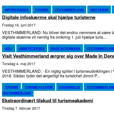
INFORSTANDER
TURISME
VESTHIMMERLAND
VISIT FARSØ
Digitale infoskærme skal hjælpe turisterne
fredag 16. juni 2017
VESTHIMMERLAND: Nu bliver det endnu nemmere at være turi
digitale skærme vil nemlig fra omkring 1. juli hjælpe turis...
GOLF
JIMMI PETERSEN
MADE IN DENMARK
VESTHIMMERLAN
Visit Vesthimmerland ærgrer sig over Made In Den
torsdag 4. maj 2017
VESTHIMMERLAND: - En vigtig spiller i turismeudviklingen i
2018. Sådan lyder det ærgerligt fra turistchef Jimmi P...
TURISME
TURISMEAKADEMI
UDDANNELSE
VESTHIMMERLAN
VESTHIMMERLAND
Ekstraordinært tilskud til turismeakademi
tirsdag 7. februar 2017