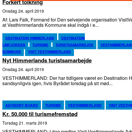
Forkert tolkning
onsdag 24. april 2019
Af: Lars Falk, Formand for Den selvejende organisation VisitVesthimmerlan
at Vesthimmerlands Kommune skal indgå i e...
DESTINATION HIMMERLAND
DESTINATION
LIMFJORDEN
TURISME
TURISTSAMARBEJDE
VESTHIMMERLAN
KOMMUNE
VISIT VESTHIMMERLAND
Nyt Himmerlands turistsamarbejde
onsdag 24. april 2019
VESTHIMMERLAND: Der har tidligere været en Destination Hi
sandsynligvis igen, hvis Byrådet torsdag på sit mød...
ADVISORY BOARD
TURISME
VESTHIMMERLAND
VISIT VEST
Kr. 50.000 til turismefremstød
torsdag 21. marts 2019
VESTHIMMERLAND: I dag mødtes Visit Vesthimmerlands Adv