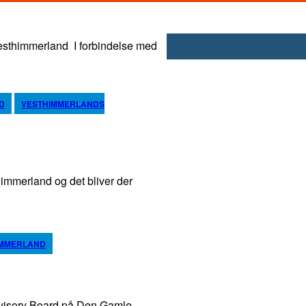
d I forbindelse med
D
VESTHIMMERLANDS
mmerland og det bliver der
HIMMERLAND
isory Board på Den Gamle