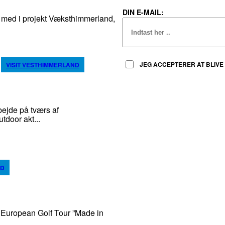
DIN E-MAIL:
d i projekt Væksthimmerland,
JEG ACCEPTERER AT BLIVE 
VISIT VESTHIMMERLAND
ejde på tværs af
door akt...
ND
 European Golf Tour ”Made in