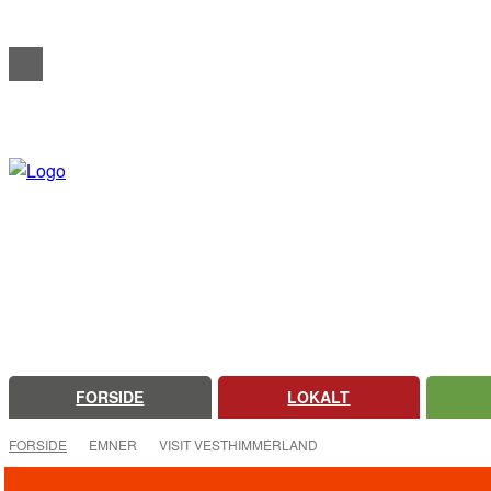
REDAKTIONELT
ANNONCERING
OM FARSØ AVIS
FORSIDE
LOKALT
FORSIDE
EMNER
VISIT VESTHIMMERLAND