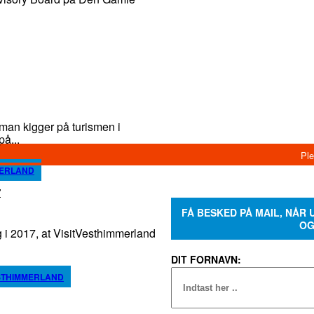
an kigger på turismen i
å...
MERLAND
r
FÅ BESKED PÅ MAIL, NÅR
OG
 2017, at VisitVesthimmerland
DIT FORNAVN:
ESTHIMMERLAND