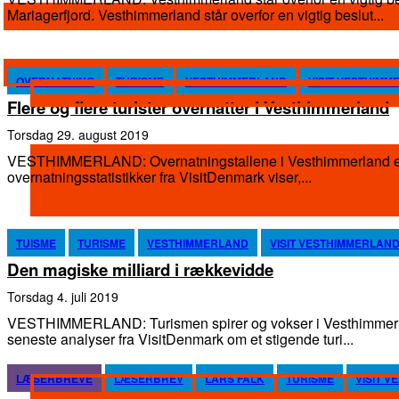
Mariagerfjord. Vesthimmerland står overfor en vigtig beslut...
OVERNATNING
TURISME
VESTHIMMERLAND
VISIT VESTHIM
Flere og flere turister overnatter i Vesthimmerland
torsdag 29. august 2019
VESTHIMMERLAND: Overnatningstallene i Vesthimmerland er i rivend
overnatningsstatistikker fra VisitDenmark viser,...
TUISME
TURISME
VESTHIMMERLAND
VISIT VESTHIMMERLAN
Den magiske milliard i rækkevidde
torsdag 4. juli 2019
VESTHIMMERLAND: Turismen spirer og vokser i Vesthimmerland. Det bekræfter 
seneste analyser fra VisitDenmark om et stigende turi...
LÆSERBREVE
LÆSERBREV
LARS FALK
TURISME
VISIT 