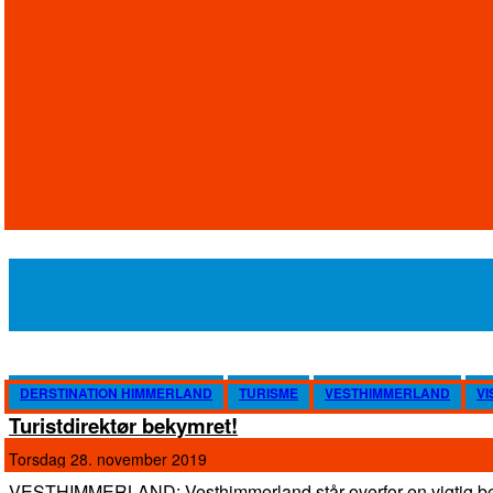
DERSTINATION HIMMERLAND
TURISME
VESTHIMMERLAND
VI
Turistdirektør bekymret!
torsdag 28. november 2019
VESTHIMMERLAND: Vesthimmerland står overfor en vigtig 