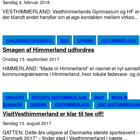
søndag 4. februar 2018
VESTHIMMERLAND: Vesthimmerlands Gymnasium og HF er me
der blandt andet handler om at øge kontakten mellem virkso...
HVALPSUND FÆRGEKRO
MAD
TURISME
VESTHIMMERLAND
Smagen af Himmerland udfordres
onsdag 13. september 2017
HIMMERLAND: ”Made in Himmerland” er navnet et nyt samarb
kommunegrænserne i Himmerland, hvor lokale fødevare- og out
ERHVERV
ERHVERV VESTHIMMERLAND
GOLF
MADE IN
DENMARK
TURISME
VESTHIMMERLAND
VISIT VESTHIMMERLA
VisitVesthimmerland er klar til tee off!
søndag 13. august 2017
GATTEN: Dette års udgave af Danmarks største sportsevent –
Denmark 2017” – finder sted i Vesthimmerland i næste ...