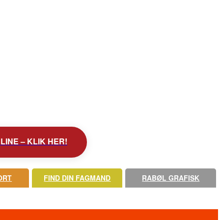
INE – KLIK HER!
ORT
FIND DIN FAGMAND
RABØL GRAFISK