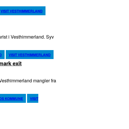
VISIT VESTHIMMERLAND
st i Vesthimmerland. Syv
D
VISIT VESTHIMMERLAND
mark exit
 Vesthimmerland mangler fra
DS KOMMUNE
VISIT