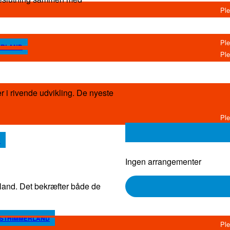
MERLAND
e udvikling. De nyeste
D
Ingen arrangementer
både de
VESTHIMMERLAND