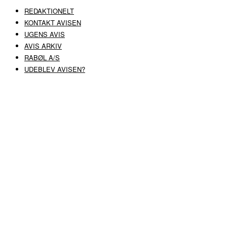
REDAKTIONELT
KONTAKT AVISEN
UGENS AVIS
AVIS ARKIV
RABØL A/S
UDEBLEV AVISEN?
COPYRIGHT ©
RABØL A/S
–
HJEMMESIDE AF HEDEGAARD WEB