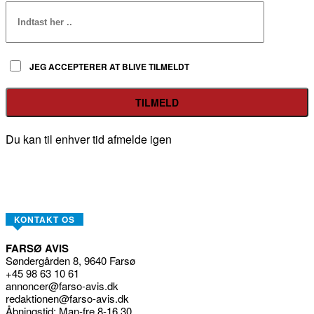
JEG ACCEPTERER AT BLIVE TILMELDT
Du kan til enhver tid afmelde igen
KONTAKT OS
FARSØ AVIS
Søndergården 8, 9640 Farsø
+45 98 63 10 61
annoncer@farso-avis.dk
redaktionen@farso-avis.dk
Åbningstid: Man-fre 8-16.30