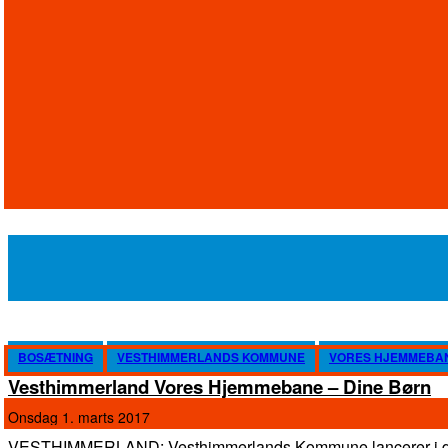
BOSÆTNING
VESTHIMMERLANDS KOMMUNE
VORES HJEMMEBA
Vesthimmerland Vores Hjemmebane – Dine Børn
onsdag 1. marts 2017
VESTHIMMERLAND: Vesthimmerlands Kommune lancerer i da