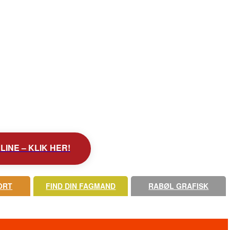
INE – KLIK HER!
ORT
FIND DIN FAGMAND
RABØL GRAFISK