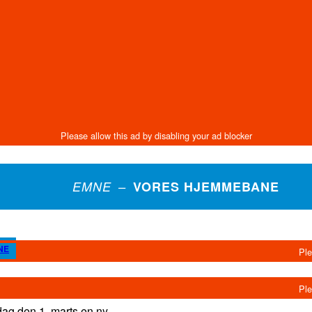
EMNE –
VORES HJEMMEBANE
NE
g den 1. marts en ny