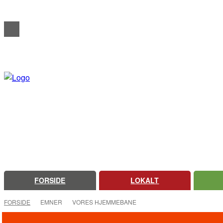
REDAKTIONELT
ANNONCERING
OM FARSØ AVIS
FORSIDE
LOKALT
FORSIDE
EMNER
VORES HJEMMEBANE