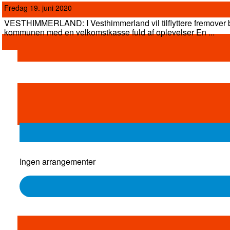
fredag 19. juni 2020
VESTHIMMERLAND: I Vesthimmerland vil tilflyttere fremover b
kommunen med en velkomstkasse fuld af oplevelser En ...
Ingen arrangementer