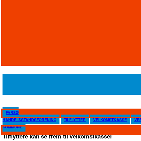
FARSØ
HANDELSSTANDSFORENING
TILFLYTTER
VELKOMSTKASSE
VE
KOMMUNE
Tilflyttere kan se frem til velkomstkasser