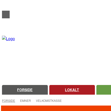
REDAKTIONELT
ANNONCERING
OM FARSØ AVIS
FORSIDE
LOKALT
FORSIDE
EMNER
VELKOMSTKASSE