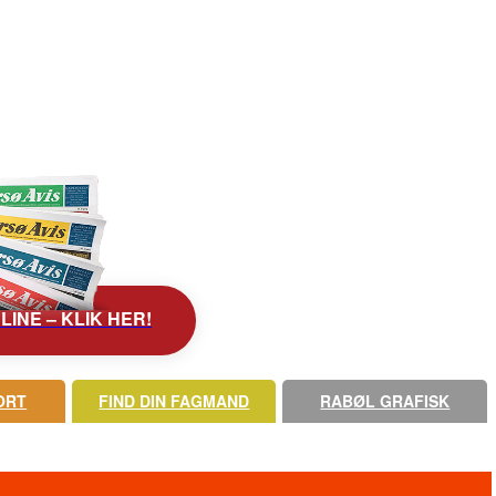
INE – KLIK HER!
ORT
FIND DIN FAGMAND
RABØL GRAFISK