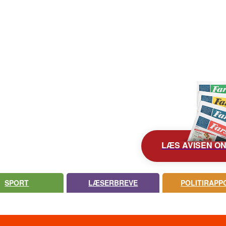
KONTAKT AVISEN
AVIS ARKIV
UDEBLEV AVISEN?
LÆS AVISEN ONL
SPORT
LÆSERBREVE
POLITIRAPP