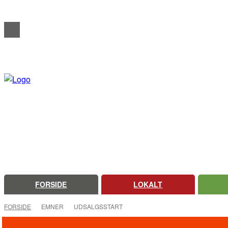
REDAKTIONELT
ANNONCERING
OM FARSØ AVIS
FORSIDE
LOKALT
FORSIDE
EMNER
UDSALGSSTART