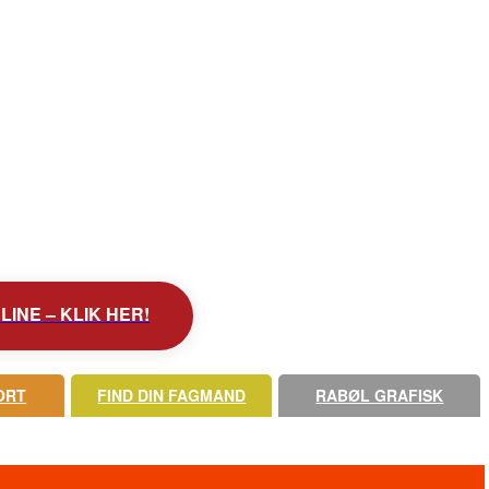
INE – KLIK HER!
ORT
FIND DIN FAGMAND
RABØL GRAFISK