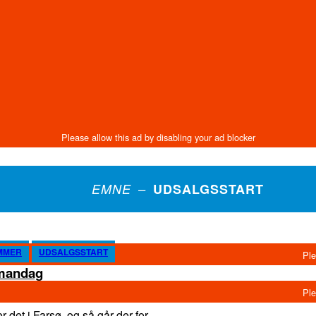
EMNE –
UDSALGSSTART
MMER
UDSALGSSTART
 mandag
det i Farsø, og så går der for