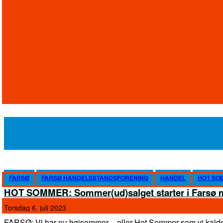
FARSØ
FARSØ HANDELSSTANDSFORENING
HANDEL
HOT SO
HOT SOMMER: Sommer(ud)salget starter i Farsø
torsdag 6. juli 2023
FARSØ: Vi har nu højsommer – eller Hot Sommer som vi kalder 