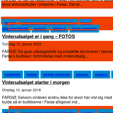
alvor sommerkuller i priserne i Farsø. Det er...
FARSØ
FARSØ HANDELSSTANDSFORENING
FARSØ
RÅDHUSCENTER
HANDEL
UDSALG
UDSALGSSTART
Vinterudsalget er i gang – FOTOS
torsdag 12. januar 2023
FARSØ: De gule udsalgsskilte og prisskilte dominerer i denne t
Farsø’s butikker i forbindelse med vinterudsalg...
BUTIKKER
FARSØ
GRATIS HOTDOGS
HANDEL
UDSALG
Vinterudsalget starter i morgen
onsdag 10. januar 2018
FARSØ: Selvom vinteren endnu ikke for alvor har vist sig me
kulde så er butikkerne i Farsø alligevel ind...
FARSØ
FARSØ HANDELSSTANDSFORENING
HANDEL
UDSALG