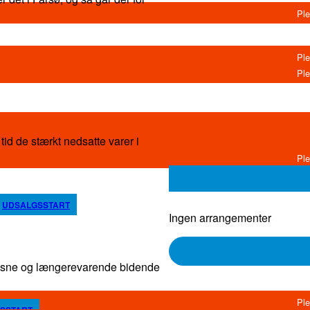
id de stærkt nedsatte varer i
UDSALGSSTART
Ingen arrangementer
d sne og længerevarende bidende
SSTART