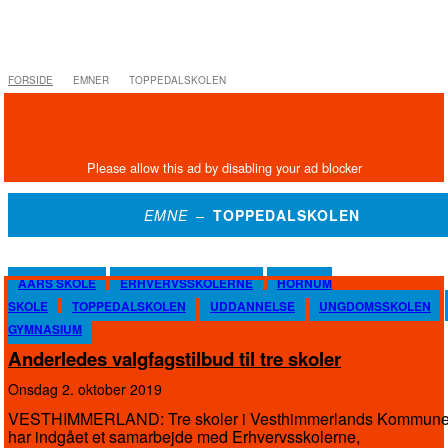
FORSIDE
EMNER
TOPPEDALSKOLEN
EMNE –
TOPPEDALSKOLEN
AARS SKOLE
ERHVERVSSKOLERNE
HORNUM
SKOLE
TOPPEDALSKOLEN
UDDANNELSE
UNGDOMSSKOLEN
GYMNASIUM
Anderledes valgfagstilbud til tre skoler
onsdag 2. oktober 2019
VESTHIMMERLAND: Tre skoler i Vesthimmerlands Kommun
har indgået et samarbejde med Erhvervsskolerne,