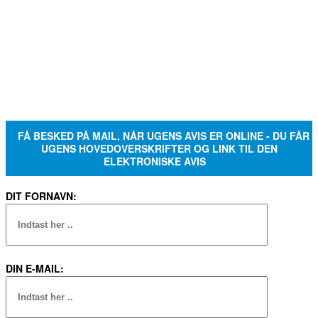
FÅ BESKED PÅ MAIL, NÅR UGENS AVIS ER ONLINE - DU FÅR
UGENS HOVEDOVERSKRIFTER OG LINK TIL DEN
ELEKTRONISKE AVIS
DIT FORNAVN:
DIN E-MAIL:
JEG ACCEPTERER AT BLIVE TILMELDT
Du kan til enhver tid afmelde igen