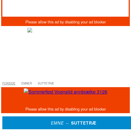
FORSIDE
EMNER
SUTTETRÆ
EMNE –
SUTTETRÆ
HVALPSUND
HVALPSUND BORGERFORENING
SUTTETRÆ
Hvalpsund har fået et suttetræ
lørdag 30. november 2024
HVALPSUND: Selvom Hvalpsund lige nu lyser op med nisser,
julekæder og anden julebelysning, som den lokale
borgerforening står bag, så har b...