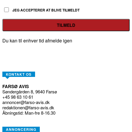
KONTAKT OS
FARSØ AVIS
Søndergården 8, 9640 Farsø
+45 98 63 10 61
annoncer@farso-avis.dk
redaktionen@farso-avis.dk
Åbningstid: Man-fre 8-16.30
ANNONCERING
SÅDAN FÅR DU DIN ANNONCE I
PRISER
UDGIVELSESOMRÅDE
TEMASIDER / TILLÆG
TEKNISKE OPLYSNINGER
SAMANNONCERING
OM FARSØ AVIS