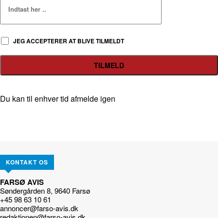
JEG ACCEPTERER AT BLIVE TILMELDT
Du kan til enhver tid afmelde igen
KONTAKT OS
FARSØ AVIS
Søndergården 8, 9640 Farsø
+45 98 63 10 61
annoncer@farso-avis.dk
redaktionen@farso-avis.dk