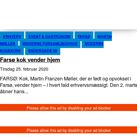
ERHVERV
EVENT & GASTRONOMI
FARSØ
MARTIN
MØLLER
MODERNE FORSAMLINGSHUS
MODERNE
KOGEKONE
SNDERGADE 58
Farsø kok vender hjem
tirsdag 25. februar 2020
FARSØ: Kok, Martin Franzen Møller, der er født og opvokset i
Farsø, vender hjem – i hvert fald erhvervsmæssigt. Den 2. marts
åbner hans...