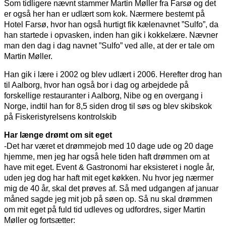
Som tidligere nævnt stammer Martin Møller fra Farsø og det
er også her han er udlært som kok. Nærmere bestemt på
Hotel Farsø, hvor han også hurtigt fik kælenavnet ”Sulfo”, da
han startede i opvasken, inden han gik i kokkelære. Nævner
man den dag i dag navnet ”Sulfo” ved alle, at der er tale om
Martin Møller.
Han gik i lære i 2002 og blev udlært i 2006. Herefter drog han
til Aalborg, hvor han også bor i dag og arbejdede på
forskellige restauranter i Aalborg, Nibe og en overgang i
Norge, indtil han for 8,5 siden drog til søs og blev skibskok
på Fiskeristyrelsens kontrolskib
Har længe drømt om sit eget
-Det har været et drømmejob med 10 dage ude og 20 dage
hjemme, men jeg har også hele tiden haft drømmen om at
have mit eget. Event & Gastronomi har eksisteret i nogle år,
uden jeg dog har haft mit eget køkken. Nu hvor jeg nærmer
mig de 40 år, skal det prøves af. Så med udgangen af januar
måned sagde jeg mit job på søen op. Så nu skal drømmen
om mit eget på fuld tid udleves og udfordres, siger Martin
Møller og fortsætter: