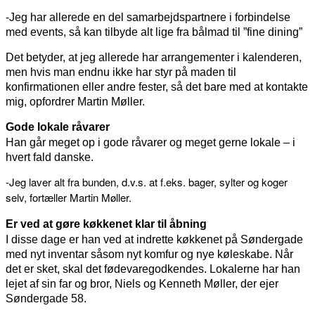
-Jeg har allerede en del samarbejdspartnere i forbindelse
med events, så kan tilbyde alt lige fra bålmad til ”fine dining”
Det betyder, at jeg allerede har arrangementer i kalenderen,
men hvis man endnu ikke har styr på maden til
konfirmationen eller andre fester, så det bare med at kontakte
mig, opfordrer Martin Møller.
Gode lokale råvarer
Han går meget op i gode råvarer og meget gerne lokale – i
hvert fald danske.
-Jeg laver alt fra bunden, d.v.s. at f.eks. bager, sylter og koger
selv, fortæller Martin Møller.
Er ved at gøre køkkenet klar til åbning
I disse dage er han ved at indrette køkkenet på Søndergade
med nyt inventar såsom nyt komfur og nye køleskabe. Når
det er sket, skal det fødevaregodkendes. Lokalerne har han
lejet af sin far og bror, Niels og Kenneth Møller, der ejer
Søndergade 58.