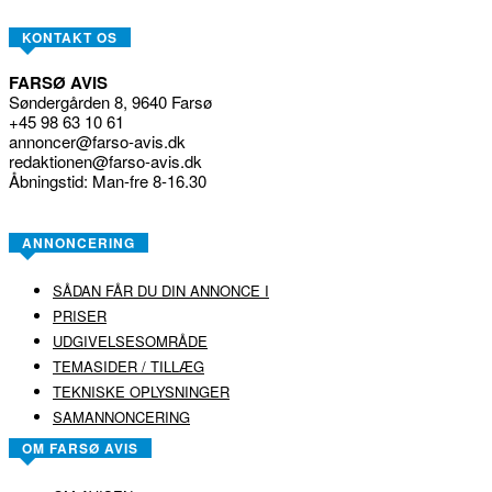
KONTAKT OS
FARSØ AVIS
Søndergården 8, 9640 Farsø
+45 98 63 10 61
annoncer@farso-avis.dk
redaktionen@farso-avis.dk
Åbningstid: Man-fre 8-16.30
ANNONCERING
SÅDAN FÅR DU DIN ANNONCE I
PRISER
UDGIVELSESOMRÅDE
TEMASIDER / TILLÆG
TEKNISKE OPLYSNINGER
SAMANNONCERING
OM FARSØ AVIS