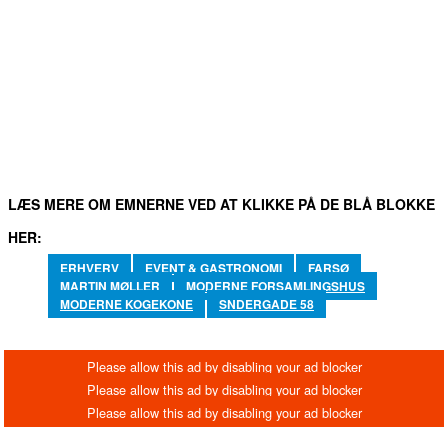
FACEBOOK
TWITTER
WHATSAPP
LINKEDIN
EM
LÆS MERE OM EMNERNE VED AT KLIKKE PÅ DE BLÅ BLOKKE
HER:
ERHVERV
EVENT & GASTRONOMI
FARSØ
MARTIN MØLLER
MODERNE FORSAMLINGSHUS
MODERNE KOGEKONE
SNDERGADE 58