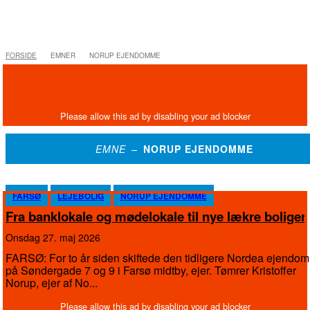
FORSIDE
EMNER
NORUP EJENDOMME
EMNE –
NORUP EJENDOMME
FARSØ
LEJEBOLIG
NORUP EJENDOMME
Fra banklokale og mødelokale til nye lækre boliger
onsdag 27. maj 2026
FARSØ: For to år siden skiftede den tidligere Nordea ejendom
på Søndergade 7 og 9 i Farsø midtby, ejer. Tømrer Kristoffer
Norup, ejer af No...