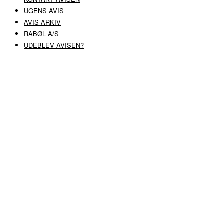
UGENS AVIS
AVIS ARKIV
RABØL A/S
UDEBLEV AVISEN?
COPYRIGHT ©
RABØL A/S
–
HJEMMESIDE AF HEDEGAARD WEB