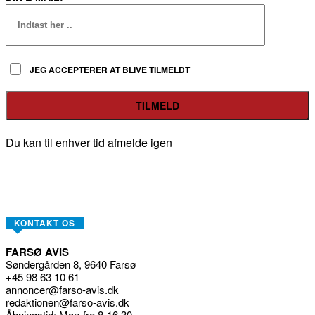
JEG ACCEPTERER AT BLIVE TILMELDT
Du kan til enhver tid afmelde igen
KONTAKT OS
FARSØ AVIS
Søndergården 8, 9640 Farsø
+45 98 63 10 61
annoncer@farso-avis.dk
redaktionen@farso-avis.dk
Åbningstid: Man-fre 8-16.30