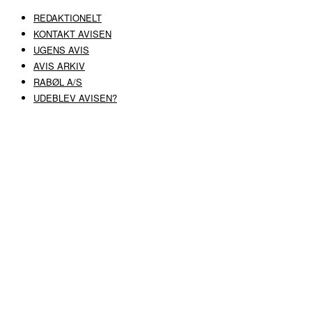
REDAKTIONELT
KONTAKT AVISEN
UGENS AVIS
AVIS ARKIV
RABØL A/S
UDEBLEV AVISEN?
COPYRIGHT ©
RABØL A/S
–
HJEMMESIDE AF HEDEGAARD WEB