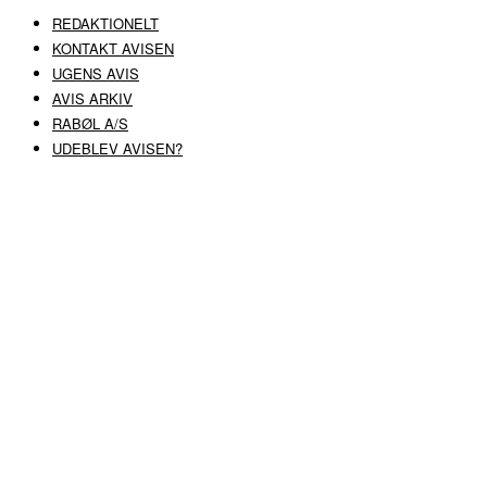
REDAKTIONELT
KONTAKT AVISEN
UGENS AVIS
AVIS ARKIV
RABØL A/S
UDEBLEV AVISEN?
COPYRIGHT ©
RABØL A/S
–
HJEMMESIDE AF HEDEGAARD WEB