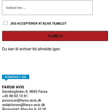
JEG ACCEPTERER AT BLIVE TILMELDT
Du kan til enhver tid afmelde igen
KONTAKT OS
FARSØ AVIS
Søndergården 8, 9640 Farsø
+45 98 63 10 61
annoncer@farso-avis.dk
redaktionen@farso-avis.dk
Åbningstid: Man-fre 8-16.30