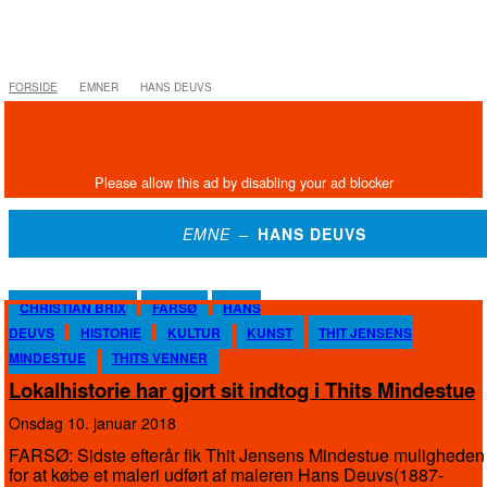
FORSIDE
EMNER
HANS DEUVS
EMNE –
HANS DEUVS
CHRISTIAN BRIX
FARSØ
HANS
DEUVS
HISTORIE
KULTUR
KUNST
THIT JENSENS
MINDESTUE
THITS VENNER
Lokalhistorie har gjort sit indtog i Thits Mindestue
onsdag 10. januar 2018
FARSØ: Sidste efterår fik Thit Jensens Mindestue muligheden
for at købe et maleri udført af maleren Hans Deuvs(1887-