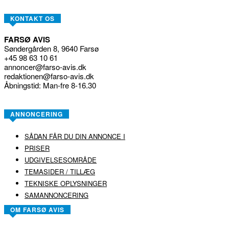
KONTAKT OS
FARSØ AVIS
Søndergården 8, 9640 Farsø
+45 98 63 10 61
annoncer@farso-avis.dk
redaktionen@farso-avis.dk
Åbningstid: Man-fre 8-16.30
ANNONCERING
SÅDAN FÅR DU DIN ANNONCE I
PRISER
UDGIVELSESOMRÅDE
TEMASIDER / TILLÆG
TEKNISKE OPLYSNINGER
SAMANNONCERING
OM FARSØ AVIS