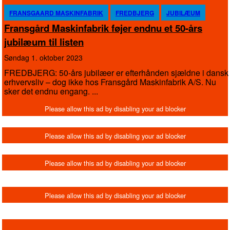
FRANSGAARD MASKINFABRIK
FREDBJERG
JUBILÆUM
Fransgård Maskinfabrik føjer endnu et 50-års
jubilæum til listen
søndag 1. oktober 2023
FREDBJERG: 50-års jubilæer er efterhånden sjældne i dansk
erhvervsliv – dog ikke hos Fransgård Maskinfabrik A/S. Nu
sker det endnu engang. ...