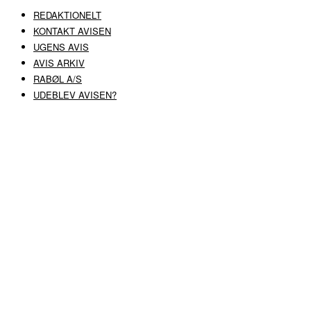
REDAKTIONELT
KONTAKT AVISEN
UGENS AVIS
AVIS ARKIV
RABØL A/S
UDEBLEV AVISEN?
COPYRIGHT ©
RABØL A/S
–
HJEMMESIDE AF HEDEGAARD WEB