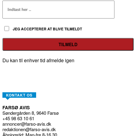
JEG ACCEPTERER AT BLIVE TILMELDT
Du kan til enhver tid afmelde igen
KONTAKT OS
FARSØ AVIS
Søndergården 8, 9640 Farsø
+45 98 63 10 61
annoncer@farso-avis.dk
redaktionen@farso-avis.dk
Åbningstid: Man-fre 8-16.30