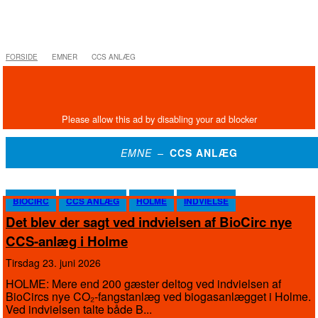
FORSIDE
EMNER
CCS ANLÆG
EMNE –
CCS ANLÆG
BIOCIRC
CCS ANLÆG
HOLME
INDVIELSE
Det blev der sagt ved indvielsen af BioCirc nye
CCS-anlæg i Holme
tirsdag 23. juni 2026
HOLME: Mere end 200 gæster deltog ved indvielsen af
BioCircs nye CO₂-fangstanlæg ved biogasanlægget i Holme.
Ved indvielsen talte både B...