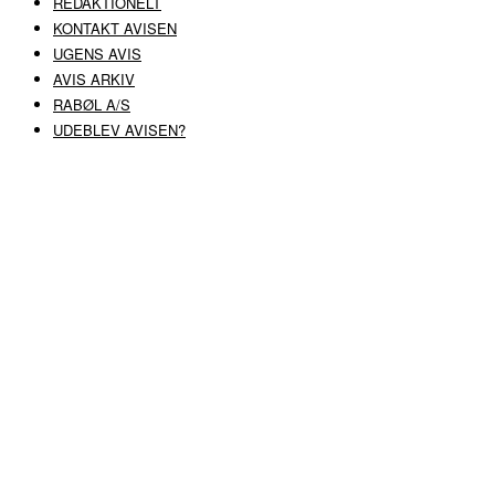
REDAKTIONELT
KONTAKT AVISEN
UGENS AVIS
AVIS ARKIV
RABØL A/S
UDEBLEV AVISEN?
COPYRIGHT ©
RABØL A/S
–
HJEMMESIDE AF HEDEGAARD WEB