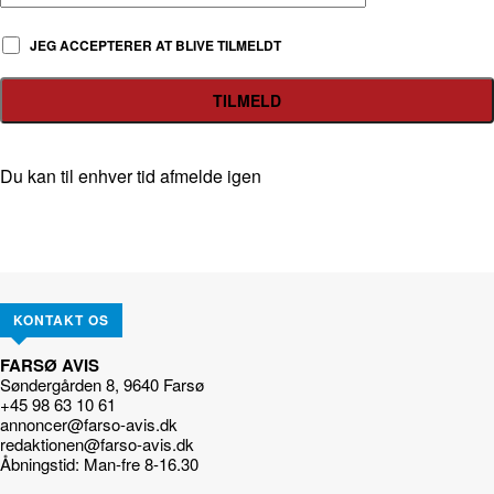
JEG ACCEPTERER AT BLIVE TILMELDT
Du kan til enhver tid afmelde igen
KONTAKT OS
FARSØ AVIS
Søndergården 8, 9640 Farsø
+45 98 63 10 61
annoncer@farso-avis.dk
redaktionen@farso-avis.dk
Åbningstid: Man-fre 8-16.30