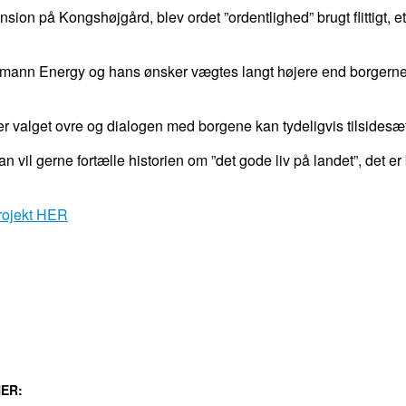
on på Kongshøjgård, blev ordet ”ordentlighed” brugt flittigt, et o
mann Energy og hans ønsker vægtes langt højere end borgernes.
er valget ovre og dialogen med borgene kan tydeligvis tilsides
an vil gerne fortælle historien om ”det gode liv på landet”, det 
ojekt HER
LINKEDIN
EMAIL
PRINT
ER: