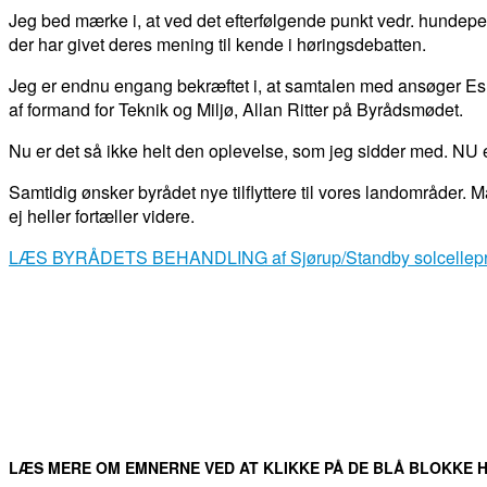
Jeg bed mærke i, at ved det efterfølgende punkt vedr. hundepensi
der har givet deres mening til kende i høringsdebatten.
Jeg er endnu engang bekræftet i, at samtalen med ansøger Es
af formand for Teknik og Miljø, Allan Ritter på Byrådsmødet.
Nu er det så ikke helt den oplevelse, som jeg sidder med. NU 
Samtidig ønsker byrådet nye tilflyttere til vores landområder. M
ej heller fortæller videre.
LÆS BYRÅDETS BEHANDLING af Sjørup/Standby solcellepr
DEL
FACEBOOK
TWITTER
WHATSAPP
LÆS MERE OM EMNERNE VED AT KLIKKE PÅ DE BLÅ BLOKKE H