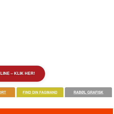
INE – KLIK HER!
ORT
FIND DIN FAGMAND
RABØL GRAFISK