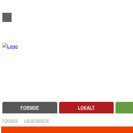
REDAKTIONELT
ANNONCERING
OM FARSØ AVIS
FORSIDE
LOKALT
FORSIDE
LÆSERBREVE