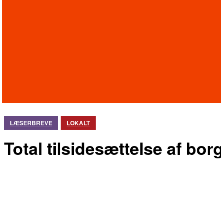
LÆSERBREVE
LOKALT
Total tilsidesættelse af bo