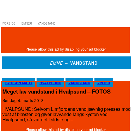
FORSIDE
EMNER
VANDSTAND
EMNE –
VANDSTAND
FÆRGEN MARY
HVALPSUND
VANDSTAND
VINTER
Meget lav vandstand i Hvalpsund – FOTOS
søndag 4. marts 2018
HVALPSUND: Selvom Limfjordens vand jævnlig presses mod
vest af blæsten og giver lavvande langs kysten ved
Hvalpsund, så var det i sidste ug...