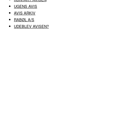
UGENS AVIS
AVIS ARKIV
RABØL A/S
UDEBLEV AVISEN?
COPYRIGHT ©
RABØL A/S
–
HJEMMESIDE AF HEDEGAARD WEB