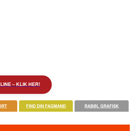
INE – KLIK HER!
ORT
FIND DIN FAGMAND
RABØL GRAFISK