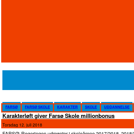
FARSØ
FARSØ SKOLE
KARAKTER
SKOLE
UDDANNELSE
Karakterløft giver Farsø Skole millionbonus
torsdag 12. juli 2018
FARSØ; Regeringen udmønter i skoleårene 2017/2018, 2018/