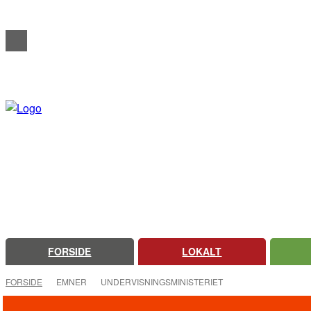
REDAKTIONELT
ANNONCERING
OM FARSØ AVIS
FORSIDE
LOKALT
FORSIDE
EMNER
UNDERVISNINGSMINISTERIET