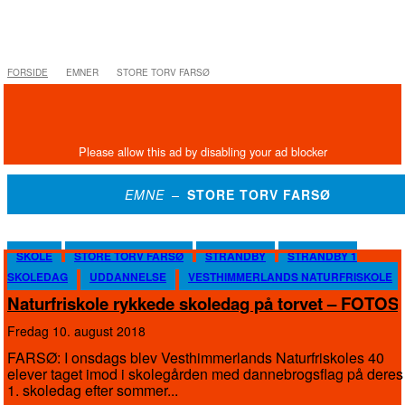
FORSIDE
EMNER
STORE TORV FARSØ
EMNE –
STORE TORV FARSØ
SKOLE
STORE TORV FARSØ
STRANDBY
STRANDBY 1
SKOLEDAG
UDDANNELSE
VESTHIMMERLANDS NATURFRISKOLE
Naturfriskole rykkede skoledag på torvet – FOTOS
fredag 10. august 2018
FARSØ: I onsdags blev Vesthimmerlands Naturfriskoles 40
elever taget imod i skolegården med dannebrogsflag på deres
1. skoledag efter sommer...