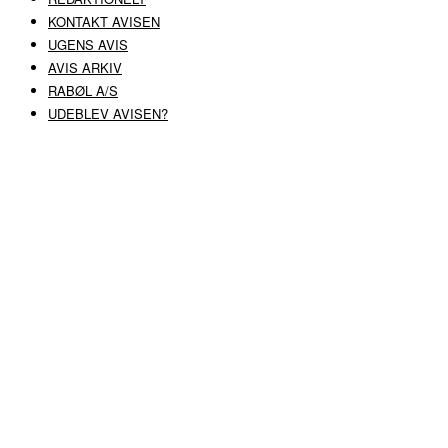
KONTAKT AVISEN
UGENS AVIS
AVIS ARKIV
RABØL A/S
UDEBLEV AVISEN?
COPYRIGHT ©
RABØL A/S
–
HJEMMESIDE AF HEDEGAARD WEB