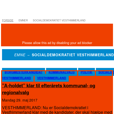
FORSIDE
EMNER
SOCIALDEMOKRATIET VESTHIMMERLAND
EMNE –
SOCIALDEMOKRATIET VESTHIMMERLAND
BORGMESTERKANDIDAT
KOMMUNALVALG
POLITIK
SOCIALD
VESTHIMMERLAND
VESTHIMMERLAND
”A-holdet” klar til efterårets kommunal- og
regionalvalg
mandag 29. maj 2017
VESTHIMMERLAND: Nu er Socialdemokratiet i
Vesthimmerland klar med de kandidater, der skal hjælpe med