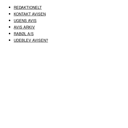
REDAKTIONELT
KONTAKT AVISEN
UGENS AVIS
AVIS ARKIV
RABØL A/S
UDEBLEV AVISEN?
COPYRIGHT ©
RABØL A/S
–
HJEMMESIDE AF HEDEGAARD WEB