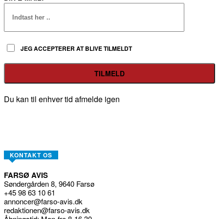
JEG ACCEPTERER AT BLIVE TILMELDT
Du kan til enhver tid afmelde igen
KONTAKT OS
FARSØ AVIS
Søndergården 8, 9640 Farsø
+45 98 63 10 61
annoncer@farso-avis.dk
redaktionen@farso-avis.dk
Åbningstid: Man-fre 8-16.30