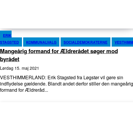
ERIK
STAGSTED
KOMMUNALVALG
SOCIALDEMOKRATERNE
VESTHIM
Mangeårig formand for Ældrerådet søger mod
byrådet
lørdag 15. maj 2021
VESTHIMMERLAND: Erik Stagsted fra Løgstør vil gøre sin
indflydelse gældende. Blandt andet derfor stiller den mangeåri
formand for Ældreråd...