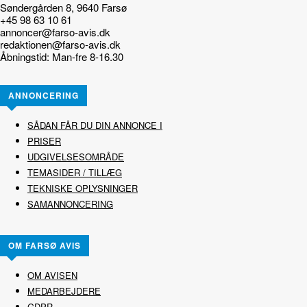
Søndergården 8, 9640 Farsø
+45 98 63 10 61
annoncer@farso-avis.dk
redaktionen@farso-avis.dk
Åbningstid: Man-fre 8-16.30
ANNONCERING
SÅDAN FÅR DU DIN ANNONCE I
PRISER
UDGIVELSESOMRÅDE
TEMASIDER / TILLÆG
TEKNISKE OPLYSNINGER
SAMANNONCERING
OM FARSØ AVIS
OM AVISEN
MEDARBEJDERE
GDPR