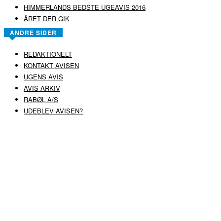
HIMMERLANDS BEDSTE UGEAVIS 2016
ÅRET DER GIK
ANDRE SIDER
REDAKTIONELT
KONTAKT AVISEN
UGENS AVIS
AVIS ARKIV
RABØL A/S
UDEBLEV AVISEN?
COPYRIGHT ©
RABØL A/S
–
HJEMMESIDE AF HEDEGAARD WEB