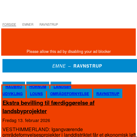
FORSIDE
EMNER
RAVNSTRUP
EMNE –
RAVNSTRUP
HAUBRO
HORNUM
LANDSBY
UDVIKLING
LOUNS
OMRÅDEFORNYELSE
RAVNSTRUP
Ekstra bevilling til færdiggørelse af
landsbyprojekter
fredag 13. februar 2026
VESTHIMMERLAND: Igangværende
områdefornyelsesprojekter i landdistriktet får et økonomisk løft.