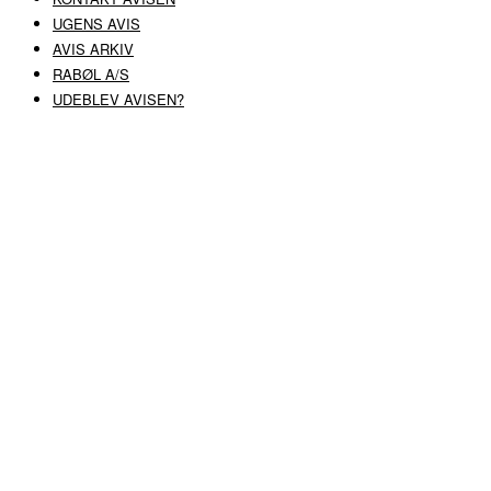
UGENS AVIS
AVIS ARKIV
RABØL A/S
UDEBLEV AVISEN?
COPYRIGHT ©
RABØL A/S
–
HJEMMESIDE AF HEDEGAARD WEB