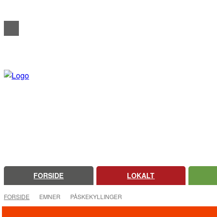
REDAKTIONELT
ANNONCERING
OM FARSØ AVIS
FORSIDE
LOKALT
FORSIDE
EMNER
PÅSKEKYLLINGER