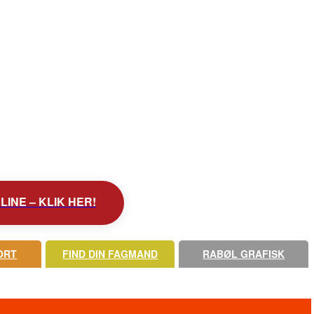
INE – KLIK HER!
ORT
FIND DIN FAGMAND
RABØL GRAFISK