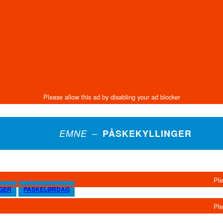
EMNE –
PÅSKEKYLLINGER
GER
PÅSKELØRDAG