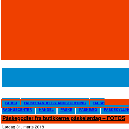
FARSØ
FARSØ HANDELSSTANDSFORENING
FARSØ
RÅDHUSCENTER
HANDEL
PÅSKE
PÅSKEÆG
PÅSKEKYLLIN
Påskegodter fra butikkerne påskelørdag – FOTOS
lørdag 31. marts 2018