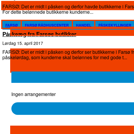
FARSØ: Det er midt i påsken og derfor havde butikkerne i Farsø
For dette belønnede butikkerne kunderne...
FARSØ
FARSØ RÅDHUSCENTER
HANDEL
PÅSKEKYLLINGER
Påskeæg fra Farsøs butikker
lørdag 15. april 2017
FARSØ: Det er midt i påsken og derfor ser butikkerne i Farsø fre
påskelørdag, som kunderne skal belønnes for med gode t...
Ingen arrangementer