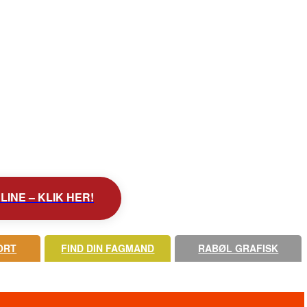
INE – KLIK HER!
ORT
FIND DIN FAGMAND
RABØL GRAFISK