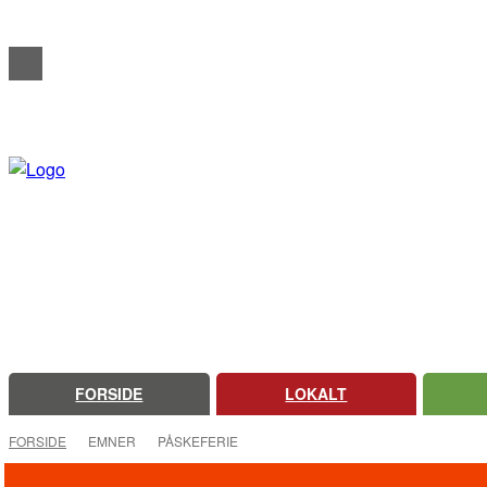
REDAKTIONELT
ANNONCERING
OM FARSØ AVIS
FORSIDE
LOKALT
FORSIDE
EMNER
PÅSKEFERIE