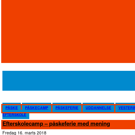
PÅSKE
PÅSKECAMP
PÅSKEFERIE
UDDANNELSE
VESTER
EFTERSKOLE
Efterskolecamp – påskeferie med mening
fredag 16. marts 2018