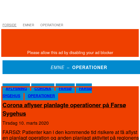
FORSIDE
EMNER
OPERATIONER
EMNE –
OPERATIONER
AFLYSNING
CORONA
FARSØ
FARSØ
SYGEHUS
OPERATIONER
Corona aflyser planlagte operationer på Farsø
Sygehus
tirsdag 10. marts 2020
FARSØ: Patienter kan i den kommende tid risikere at få aflyst
en planlagt operation og anden planlagt aktivitet på regionens