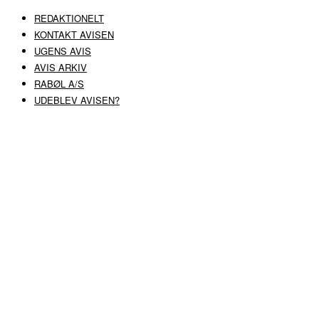
REDAKTIONELT
KONTAKT AVISEN
UGENS AVIS
AVIS ARKIV
RABØL A/S
UDEBLEV AVISEN?
COPYRIGHT ©
RABØL A/S
–
HJEMMESIDE AF HEDEGAARD WEB