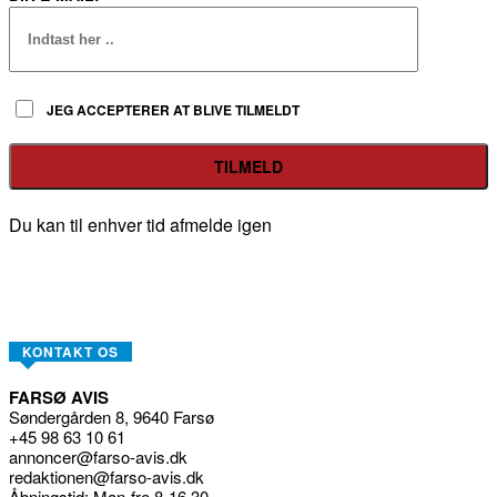
JEG ACCEPTERER AT BLIVE TILMELDT
Du kan til enhver tid afmelde igen
KONTAKT OS
FARSØ AVIS
Søndergården 8, 9640 Farsø
+45 98 63 10 61
annoncer@farso-avis.dk
redaktionen@farso-avis.dk
Åbningstid: Man-fre 8-16.30