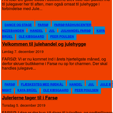
til julegaver her til aften, men også omsat til julehygge i
forbindelse med Jule...
DANCE OG STAGE
FARSØ
FARSØ RÅDHUSCENTER
NIZZEBANDEN
HANDEL
JUL
JULHANDEL FARSØ
KAYA
BRÜEL
OLE KIBSGAARD
PEER POULSEN
Velkommen til julehandel og julehygge
lørdag 7. december 2019
FARSØ: Vi er nu kommet ind i årets hjerteligste måned, og
derfor skruer butikkerne i Farsø nu op for charmen. Der skal
handles julegave...
FARSØ
FLÆSKESTEG MED RØDKÅL
HANDEL
JUL
JULE BY
NIGHT
KAYA BRÜEL
OLE KIBSGAARD
PEER POULSEN
Julerierne tager til i Farsø
torsdag 5. december 2019
FARSØ: I dag er der kun 19 dage til juleaften, og nedtællingen