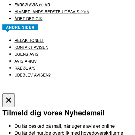
FARSØ AVIS 60 ÅR
HIMMERLANDS BEDSTE UGEAVIS 2016
ÅRET DER GIK
ANDRE SIDER
REDAKTIONELT
KONTAKT AVISEN
UGENS AVIS
AVIS ARKIV
RABØL A/S
UDEBLEV AVISEN?
COPYRIGHT ©
RABØL A/S
–
HJEMMESIDE AF HEDEGAARD WEB
✕
Tilmeld dig vores Nyhedsmail
Du får besked på mail, når ugens avis er online
Du får det hurtige overblik med hovedoverskrifterne