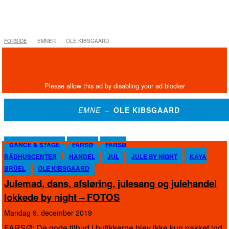
FORSIDE
EMNER
OLE KIBSGAARD
EMNE –
OLE KIBSGAARD
DANCE & STAGE
FARSØ
FARSØ
RÅDHUSCENTER
HANDEL
JUL
JULE BY NIGHT
KAYA
BRÜEL
OLE KIBSGAARD
Julemad, dans, afsløring, julesang og julehandel
lokkede by night – FOTOS
mandag 9. december 2019
FARSØ: De gode tilbud i butikkerne blev ikke kun pakket ind