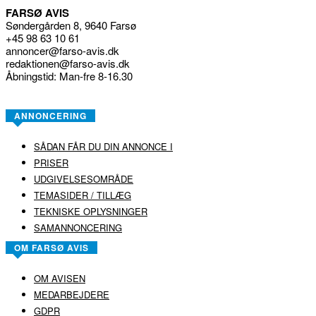
FARSØ AVIS
Søndergården 8, 9640 Farsø
+45 98 63 10 61
annoncer@farso-avis.dk
redaktionen@farso-avis.dk
Åbningstid: Man-fre 8-16.30
ANNONCERING
SÅDAN FÅR DU DIN ANNONCE I
PRISER
UDGIVELSESOMRÅDE
TEMASIDER / TILLÆG
TEKNISKE OPLYSNINGER
SAMANNONCERING
OM FARSØ AVIS
OM AVISEN
MEDARBEJDERE
GDPR