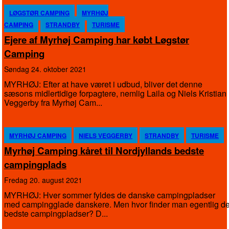
LØGSTØR CAMPING
MYRHØJ
CAMPING
STRANDBY
TURISME
Ejere af Myrhøj Camping har købt Løgstør
Camping
søndag 24. oktober 2021
MYRHØJ: Efter at have været i udbud, bliver det denne
sæsons midlertidige forpagtere, nemlig Laila og Niels Kristian
Veggerby fra Myrhøj Cam...
MYRHØJ CAMPING
NIELS VEGGERBY
STRANDBY
TURISME
Myrhøj Camping kåret til Nordjyllands bedste
campingplads
fredag 20. august 2021
MYRHØJ: Hver sommer fyldes de danske campingpladser
med campingglade danskere. Men hvor finder man egentlig d
bedste campingpladser? D...