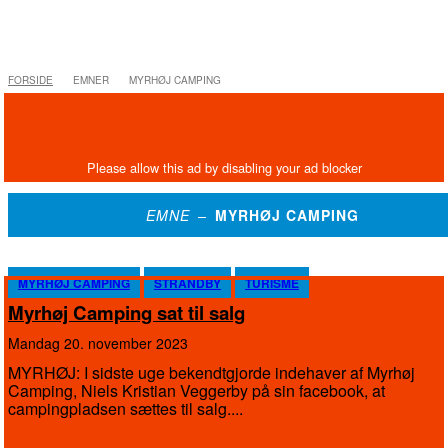
FORSIDE
EMNER
MYRHØJ CAMPING
EMNE –
MYRHØJ CAMPING
MYRHØJ CAMPING
STRANDBY
TURISME
Myrhøj Camping sat til salg
mandag 20. november 2023
MYRHØJ: I sidste uge bekendtgjorde indehaver af Myrhøj
Camping, Niels Kristian Veggerby på sin facebook, at
campingpladsen sættes til salg....