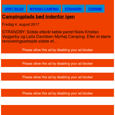
DRIFT BILER
MYRHØJ CAMPING
STRANDBY
TURISME
Campingplads bød indenfor igen
fredag 4. august 2017
STRANDBY: Sidste efterår købte parret Niels Kristian
Veggerby og Laila Davidsen Myrhøj Camping. Efter et større
renoveringsarbejde sidste ef...