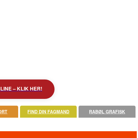
INE – KLIK HER!
ORT
FIND DIN FAGMAND
RABØL GRAFISK