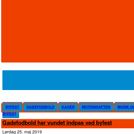
BYFEST
GADEFODBOLD
KAGER
MOTIONSAFTEN
MUSIK O
BYFEST
Gadefodbold har vundet indpas ved byfest
lørdag 25. maj 2019