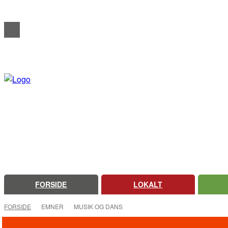
REDAKTIONELT
ANNONCERING
OM FARSØ AVIS
FORSIDE
LOKALT
FORSIDE
EMNER
MUSIK OG DANS