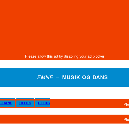
EMNE –
MUSIK OG DANS
G DANS
ULLITS
ULLITS