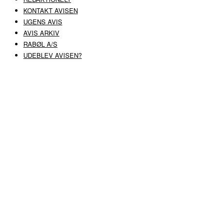
KONTAKT AVISEN
UGENS AVIS
AVIS ARKIV
RABØL A/S
UDEBLEV AVISEN?
COPYRIGHT ©
RABØL A/S
–
HJEMMESIDE AF HEDEGAARD WEB