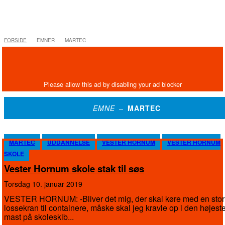
FORSIDE
EMNER
MARTEC
EMNE –
MARTEC
MARTEC
UDDANNELSE
VESTER HORNUM
VESTER HORNUM
SKOLE
Vester Hornum skole stak til søs
torsdag 10. januar 2019
VESTER HORNUM: -Bliver det mig, der skal køre med en stor
lossekran til containere, måske skal jeg kravle op i den højest
mast på skoleskib...