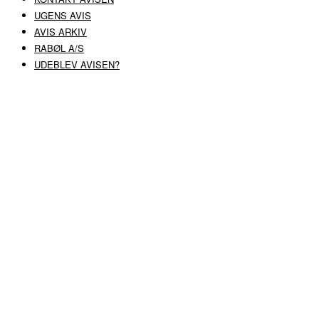
UGENS AVIS
AVIS ARKIV
RABØL A/S
UDEBLEV AVISEN?
COPYRIGHT ©
RABØL A/S
–
HJEMMESIDE AF HEDEGAARD WEB