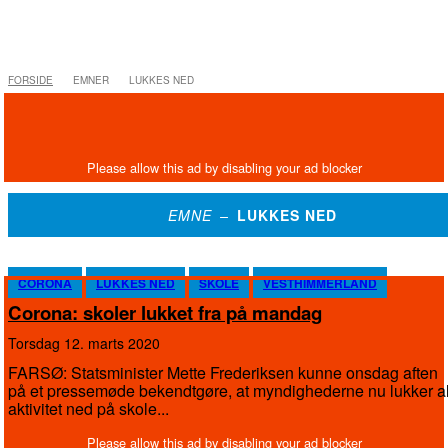
FORSIDE
EMNER
LUKKES NED
EMNE –
LUKKES NED
CORONA
LUKKES NED
SKOLE
VESTHIMMERLAND
Corona: skoler lukket fra på mandag
torsdag 12. marts 2020
FARSØ: Statsminister Mette Frederiksen kunne onsdag aften
på et pressemøde bekendtgøre, at myndighederne nu lukker a
aktivitet ned på skole...