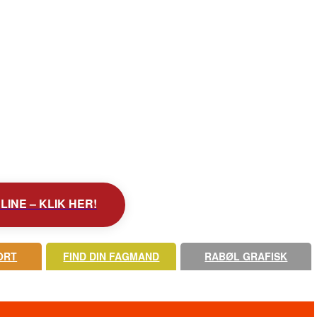
INE – KLIK HER!
ORT
FIND DIN FAGMAND
RABØL GRAFISK