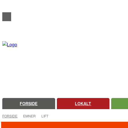
REDAKTIONELT
ANNONCERING
OM FARSØ AVIS
FORSIDE
LOKALT
FORSIDE
EMNER
LIFT