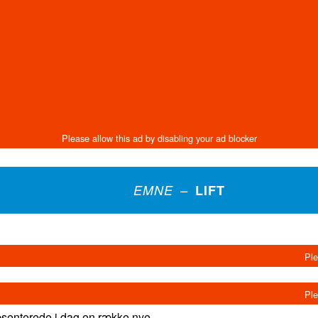
EMNE –
LIFT
enterede i dag en række nye