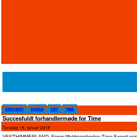
ERHVERV
FARSØ
LIFT
TIME
Succesfuldt forhandlermøde for Time
torsdag 18. januar 2018
VESTHIMMERLAND: Farsø liftvirksomheden Time Export præs