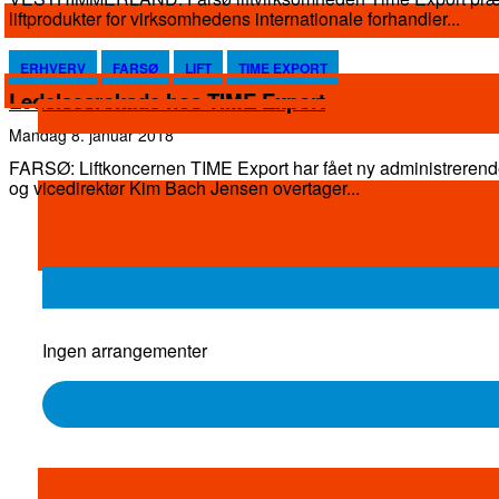
liftprodukter for virksomhedens internationale forhandler...
ERHVERV
FARSØ
LIFT
TIME EXPORT
Ledelsesrokade hos TIME Export
mandag 8. januar 2018
FARSØ: Liftkoncernen TIME Export har fået ny administrerende direktør idet tidli
og vicedirektør Kim Bach Jensen overtager...
Ingen arrangementer