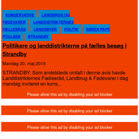
KONSERVATIVE
LANDBRUG OG
FØDEVARER
LANDDISTRIKTERNES
FÆLLESRÅD
LANDSBYER
POLITIK
SØREN PAPE
POULSEN
STRANDBY
Politikere og landdistrikterne på fælles besøg i
Strandby
mandag 20. maj 2019
STRANDBY: Som andetsteds omtalt i denne avis havde
Landdistrikternes Fællesråd, Landbrug & Fødevarer i dag
mandag inviteret en kons...