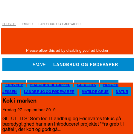
FORSIDE
EMNER
LANDBRUG OG FØDEVARER
EMNE –
LANDBRUG OG FØDEVARER
ERHVERV
FRA GREB TIL GAFFEL
GL. ULLITS
HOLGER
JESSEN
LANDBRUG OG FØDEVARER
MATILDE GRUE
NATUR
Kok i marken
fredag 27. september 2019
GL. ULLITS: Som led i Landbrug og Fødevares fokus på
bæredygtighed har man introduceret projektet ”Fra greb til
gaffel”, der kort og godt gå...