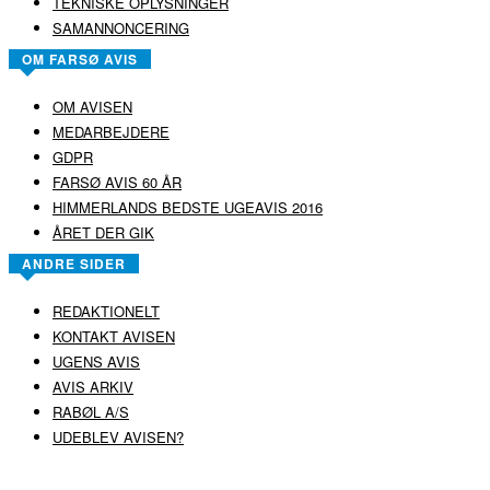
TEKNISKE OPLYSNINGER
SAMANNONCERING
OM FARSØ AVIS
OM AVISEN
MEDARBEJDERE
GDPR
FARSØ AVIS 60 ÅR
HIMMERLANDS BEDSTE UGEAVIS 2016
ÅRET DER GIK
ANDRE SIDER
REDAKTIONELT
KONTAKT AVISEN
UGENS AVIS
AVIS ARKIV
RABØL A/S
UDEBLEV AVISEN?
COPYRIGHT ©
RABØL A/S
–
HJEMMESIDE AF HEDEGAARD WEB