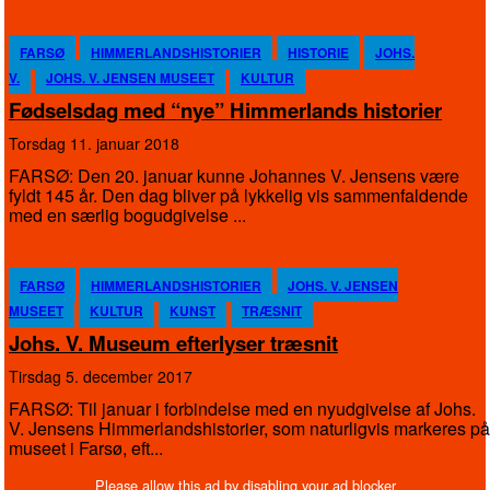
FARSØ
HIMMERLANDSHISTORIER
HISTORIE
JOHS.
V.
JOHS. V. JENSEN MUSEET
KULTUR
Fødselsdag med “nye” Himmerlands historier
torsdag 11. januar 2018
FARSØ: Den 20. januar kunne Johannes V. Jensens være
fyldt 145 år. Den dag bliver på lykkelig vis sammenfaldende
med en særlig bogudgivelse ...
FARSØ
HIMMERLANDSHISTORIER
JOHS. V. JENSEN
MUSEET
KULTUR
KUNST
TRÆSNIT
Johs. V. Museum efterlyser træsnit
tirsdag 5. december 2017
FARSØ: Til januar i forbindelse med en nyudgivelse af Johs.
V. Jensens Himmerlandshistorier, som naturligvis markeres på
museet i Farsø, eft...