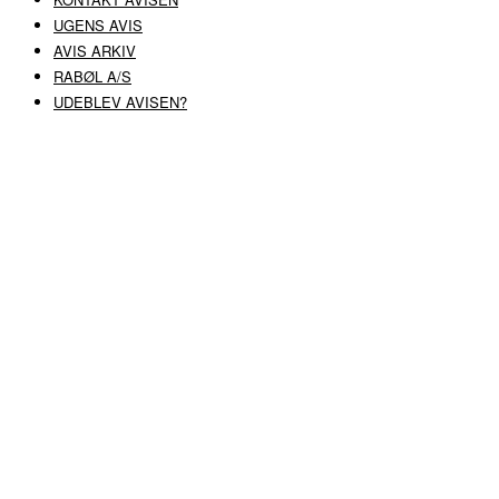
UGENS AVIS
AVIS ARKIV
RABØL A/S
UDEBLEV AVISEN?
COPYRIGHT ©
RABØL A/S
–
HJEMMESIDE AF HEDEGAARD WEB