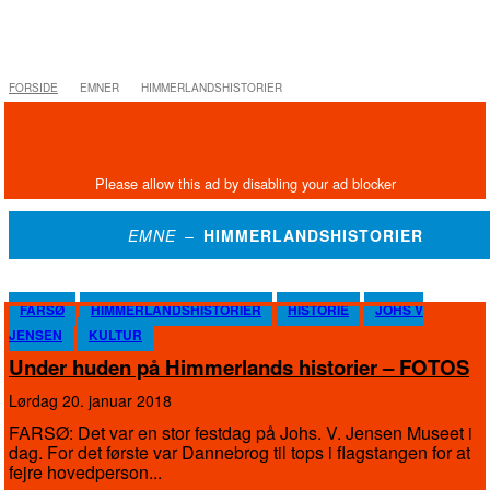
FORSIDE
EMNER
HIMMERLANDSHISTORIER
EMNE –
HIMMERLANDSHISTORIER
FARSØ
HIMMERLANDSHISTORIER
HISTORIE
JOHS V
JENSEN
KULTUR
Under huden på Himmerlands historier – FOTOS
lørdag 20. januar 2018
FARSØ: Det var en stor festdag på Johs. V. Jensen Museet i
dag. For det første var Dannebrog til tops i flagstangen for at
fejre hovedperson...