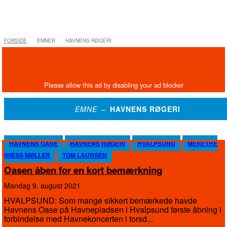
FORSIDE
EMNER
HAVNENS RØGERI
EMNE –
HAVNENS RØGERI
HAVNENS OASE
HAVNENS RØGERI
HVALPSUND
MERETHE
WIESS MØLLER
TOM LAURSEN
Oasen åben for en kort bemærkning
mandag 9. august 2021
HVALPSUND: Som mange sikkert bemærkede havde
Havnens Oase på Havnepladsen i Hvalpsund første åbning i
forbindelse med Havnekoncerten i torsd...