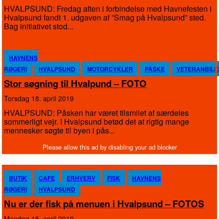
HVALPSUND: Fredag aften i forbindelse med Havnefesten i
Hvalpsund fandt 1. udgaven af ”Smag på Hvalpsund” sted.
Bag initiativet stod...
HAVNENS
RØGERI
HVALPSUND
MOTORCYKLER
PÅSKE
VETERANBILE
Stor søgning til Hvalpund – FOTO
torsdag 18. april 2019
HVALPSUND: Påsken har været tilsmilet af særdeles
sommerligt vejr. I Hvalpsund betød det at rigtig mange
mennesker søgte til byen i pås...
BUTIK
CAFE
ERHVERV
FISK
HAVNENS
RØGERI
HVALPSUND
Nu er der fisk på menuen i Hvalpsund – FOTOS
mandag 15. april 2019