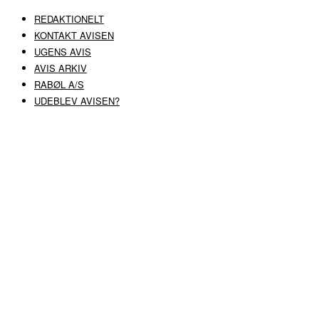
REDAKTIONELT
KONTAKT AVISEN
UGENS AVIS
AVIS ARKIV
RABØL A/S
UDEBLEV AVISEN?
COPYRIGHT ©
RABØL A/S
–
HJEMMESIDE AF HEDEGAARD WEB