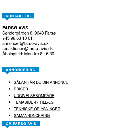
KONTAKT OS
FARSØ AVIS
Søndergården 8, 9640 Farsø
+45 98 63 10 61
annoncer@farso-avis.dk
redaktionen@farso-avis.dk
Åbningstid: Man-fre 8-16.30
ANNONCERING
SÅDAN FÅR DU DIN ANNONCE I
PRISER
UDGIVELSESOMRÅDE
TEMASIDER / TILLÆG
TEKNISKE OPLYSNINGER
SAMANNONCERING
OM FARSØ AVIS