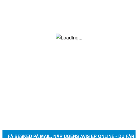
FÅ BESKED PÅ MAIL, NÅR UGENS AVIS ER ONLINE - DU FÅR