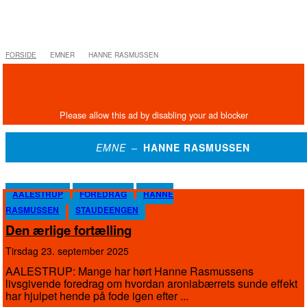
FORSIDE
EMNER
HANNE RASMUSSEN
EMNE –
HANNE RASMUSSEN
AALESTRUP
FOREDRAG
HANNE
RASMUSSEN
STAUDEENGEN
Den ærlige fortælling
tirsdag 23. september 2025
AALESTRUP: Mange har hørt Hanne Rasmussens
livsgivende foredrag om hvordan aroniabærrets sunde effekt
har hjulpet hende på fode igen efter ...