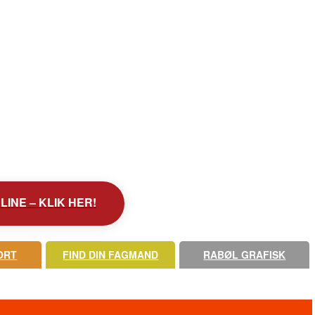
INE – KLIK HER!
ORT
FIND DIN FAGMAND
RABØL GRAFISK