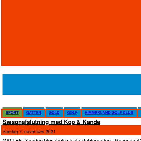
SPORT
GATTEN
GOLD
GOLF
HIMMERLAND GOLF KLUB
Sæsonafslutning med Kop & Kande
søndag 7. november 2021
GATTEN: Søndag blev årets sidste klubturnering - Rosenda