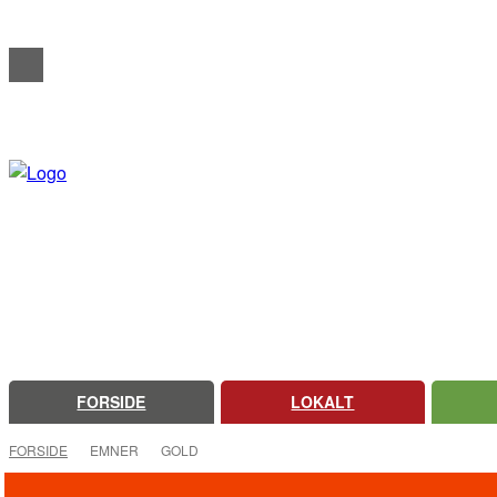
REDAKTIONELT
ANNONCERING
OM FARSØ AVIS
FORSIDE
LOKALT
FORSIDE
EMNER
GOLD