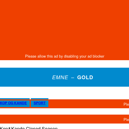
EMNE –
GOLD
KOP OG KANDE
SPORT
hl/Kop&Kande Closed Season –