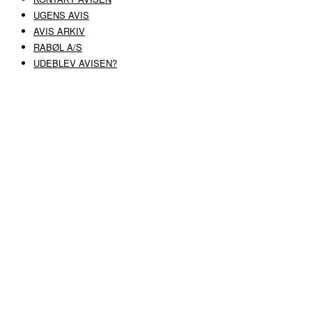
UGENS AVIS
AVIS ARKIV
RABØL A/S
UDEBLEV AVISEN?
COPYRIGHT ©
RABØL A/S
–
HJEMMESIDE AF HEDEGAARD WEB