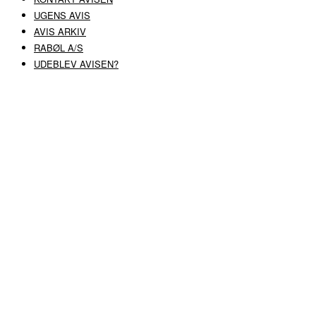
UGENS AVIS
AVIS ARKIV
RABØL A/S
UDEBLEV AVISEN?
COPYRIGHT ©
RABØL A/S
–
HJEMMESIDE AF HEDEGAARD WEB