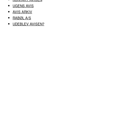
UGENS AVIS
AVIS ARKIV
RABØL A/S
UDEBLEV AVISEN?
COPYRIGHT ©
RABØL A/S
–
HJEMMESIDE AF HEDEGAARD WEB