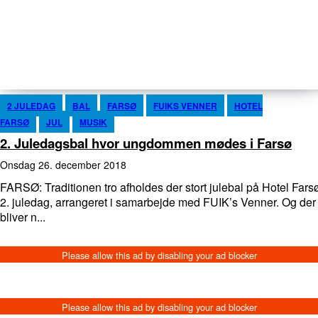
2 JULEDAG
BAL
FARSØ
FUIKS VENNER
HOTEL
FARSØ
JUL
MUSIK
2. Juledagsbal hvor ungdommen mødes i Farsø
onsdag 26. december 2018
FARSØ: Traditionen tro afholdes der stort julebal på Hotel Fars
2. juledag, arrangeret i samarbejde med FUIK’s Venner. Og der
bliver n...