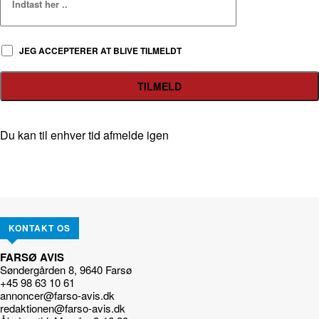
JEG ACCEPTERER AT BLIVE TILMELDT
Du kan til enhver tid afmelde igen
KONTAKT OS
FARSØ AVIS
Søndergården 8, 9640 Farsø
+45 98 63 10 61
annoncer@farso-avis.dk
redaktionen@farso-avis.dk