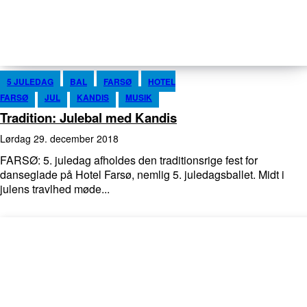
5 JULEDAG
BAL
FARSØ
HOTEL
FARSØ
JUL
KANDIS
MUSIK
Tradition: Julebal med Kandis
lørdag 29. december 2018
FARSØ: 5. juledag afholdes den traditionsrige fest for
danseglade på Hotel Farsø, nemlig 5. juledagsballet. Midt i
julens travlhed møde...