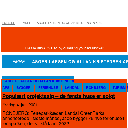
FORSIDE
EMNER
ASGER LARSEN OG ALLAN KRISTENSEN APS
EMNE –
ASGER LARSEN OG ALLAN KRISTENSEN A
ASGER LARSEN OG ALLAN KRISTENSEN
APS
BYGGERI
FERIEHUSE
LANDAL
RØNBJERG
TURISME
Populært projektsalg – de første huse er solgt
fredag 4. juni 2021
RØNBJERG: Ferieparkkæden Landal GreenParks
annoncerede i sidste måned, at de bygger 75 nye feriehuse i
ferieparken, der vil stå klar i 2022....