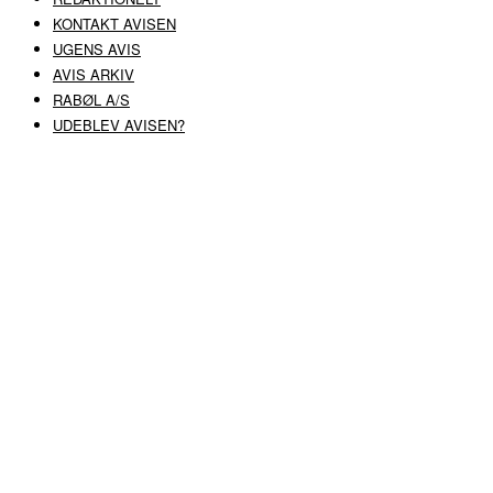
KONTAKT AVISEN
UGENS AVIS
AVIS ARKIV
RABØL A/S
UDEBLEV AVISEN?
COPYRIGHT ©
RABØL A/S
–
HJEMMESIDE AF HEDEGAARD WEB