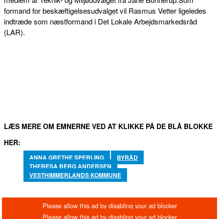
formand for beskæftigelsesudvalget vil Rasmus Vetter ligeledes
indtræde som næstformand i Det Lokale Arbejdsmarkedsråd
(LAR).
FACEBOOK
TWITTER
WHATSAPP
LINKEDIN
EM
LÆS MERE OM EMNERNE VED AT KLIKKE PÅ DE BLÅ BLOKKE
HER:
ANNA GRETHE SPERLING
BYRÅD
THERESA BERG ANDERSEN
VESTHIMMERLANDS KOMMUNE