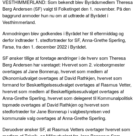
VESTHIMMERLAND: Som bekendt blev Byrådsmedlem Theresa
Berg Andersen (SF) valgt til Folketinget den 1. november. På den
baggrund anmoder hun nu om at udtræde af Byrådet i
Vesthimmerland.
Anmodningen blev godkendes i Byrådet her til eftermiddag og
derfor indtræder 1. stedfortræder for SF, Anna-Grethe Sperling,
Farsø, fra den 1. december 2022 i Byrådet.
SF ønsker tillige at foretage ændringer i de hverv som Theresa
Berg Andersen har varetaget: Hvervet som 2. viceborgmester
overtages af Jane Bonnerup, hvervet som medlem af
Økonomiudvalget overtages af David Rathkjen, hvervet som
formand for Beskæftigelsesudvalget overtages af Rasmus Vetter,
hvervet som medlem af Beskæftigelsesudvalget overtages af
Anna-Grethe Sperling, hvervet som delegeret til Kommunalpolitisk
topmøde overtages af David Rathkjen og hvervet som
stedfortræder for Jane Bonnerup i valgbestyrelsen ved
kommunale valg overtages af Anna-Grethe Sperling.
Deruodver ønsker SF, at Rasmus Vetters overtager hvervet som
medlem af Teknik- og Miljøudvalget fra Jane Bonnerup.Som