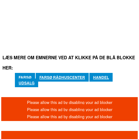
FACEBOOK
TWITTER
WHATSAPP
LINKEDIN
EM
LÆS MERE OM EMNERNE VED AT KLIKKE PÅ DE BLÅ BLOKKE
HER:
FARSØ
FARSØ RÅDHUSCENTER
HANDEL
UDSALG