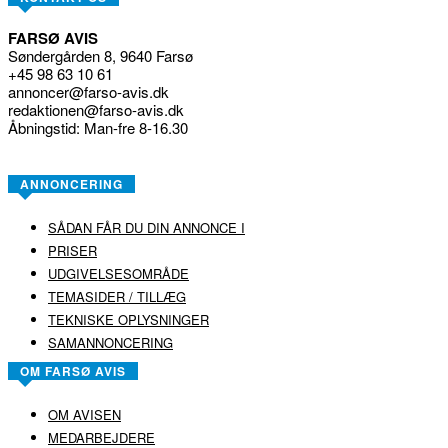
FARSØ AVIS
Søndergården 8, 9640 Farsø
+45 98 63 10 61
annoncer@farso-avis.dk
redaktionen@farso-avis.dk
Åbningstid: Man-fre 8-16.30
ANNONCERING
SÅDAN FÅR DU DIN ANNONCE I
PRISER
UDGIVELSESOMRÅDE
TEMASIDER / TILLÆG
TEKNISKE OPLYSNINGER
SAMANNONCERING
OM FARSØ AVIS
OM AVISEN
MEDARBEJDERE