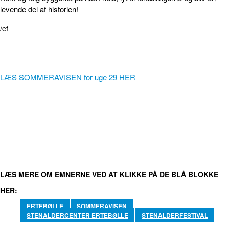
levende del af historien!
/cf
LÆS SOMMERAVISEN for uge 29 HER
FACEBOOK
TWITTER
WHATSAPP
LINKEDIN
EMA
LÆS MERE OM EMNERNE VED AT KLIKKE PÅ DE BLÅ BLOKKE
HER:
ERTEBØLLE
SOMMERAVISEN
STENALDERCENTER ERTEBØLLE
STENALDERFESTIVAL