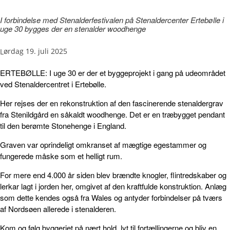
I forbindelse med Stenalderfestivalen på Stenaldercenter Ertebølle i
uge 30 bygges der en stenalder woodhenge
lørdag 19. juli 2025
ERTEBØLLE: I uge 30 er der et byggeprojekt i gang på udeområdet
ved Stenaldercentret i Ertebølle.
Her rejses der en rekonstruktion af den fascinerende stenaldergrav
fra Stenildgård en såkaldt woodhenge. Det er en træbygget pendant
til den berømte Stonehenge i England.
Graven var oprindeligt omkranset af mægtige egestammer og
fungerede måske som et helligt rum.
For mere end 4.000 år siden blev brændte knogler, flintredskaber og
lerkar lagt i jorden her, omgivet af den kraftfulde konstruktion. Anlæg
som dette kendes også fra Wales og antyder forbindelser på tværs
af Nordsøen allerede i stenalderen.
Kom og følg byggeriet på nært hold, lyt til fortællingerne og bliv en