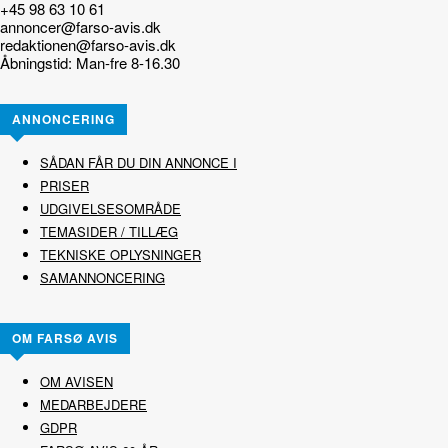
+45 98 63 10 61
annoncer@farso-avis.dk
redaktionen@farso-avis.dk
Åbningstid: Man-fre 8-16.30
ANNONCERING
SÅDAN FÅR DU DIN ANNONCE I
PRISER
UDGIVELSESOMRÅDE
TEMASIDER / TILLÆG
TEKNISKE OPLYSNINGER
SAMANNONCERING
OM FARSØ AVIS
OM AVISEN
MEDARBEJDERE
GDPR